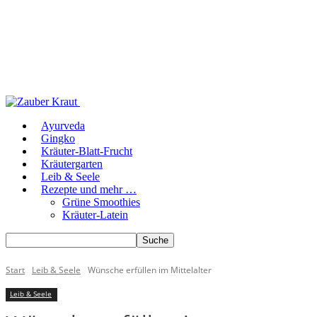
Ayurveda
Gingko
Kräuter-Blatt-Frucht
Kräutergarten
Leib & Seele
Rezepte und mehr …
Grüne Smoothies
Kräuter-Latein
Start
Leib & Seele
Wünsche erfüllen im Mittelalter
Leib & Seele