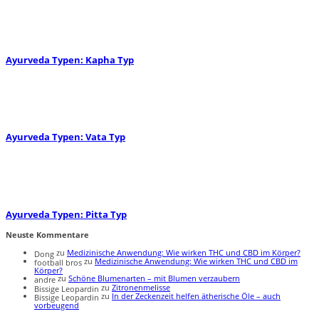
Ayurveda Typen: Kapha Typ
Ayurveda Typen: Vata Typ
Ayurveda Typen: Pitta Typ
Neuste Kommentare
zu
Medizinische Anwendung: Wie wirken THC und CBD im Körper?
Dong
zu
Medizinische Anwendung: Wie wirken THC und CBD im
football bros
Körper?
zu
Schöne Blumenarten – mit Blumen verzaubern
andre
zu
Zitronenmelisse
Bissige Leopardin
zu
In der Zeckenzeit helfen ätherische Öle – auch
Bissige Leopardin
vorbeugend