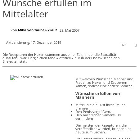
Wünsche erfüllen im
Mittelalter
Von
Miha von zauber-kraut
29. Mai 2007
Aktualisierung:
17. Dezember 2019
1023
0
Die Rezepturen der Hexen stammen aus einer Zeit, in der die Sexualität
quasi tabu war. Dergleichen fand – offiziell – nur in der Ehe zwischen den
Eheleuten statt.
Mit welchen Wünschen Männer und
Frauen zu Hexen und Zauberern
kamen, spricht eine andere Sprache.
Wünsche erfüllen von
Männern
Mittel, die die Lust ihrer Frauen
bremsen
Den Penis vergrößern.
Den nächtlichen Samenfluss
verhindern
Die meisten der Rezepturen, die
veröffentlicht wurden, bringen uns
heute zum Lachen.
Ein Rezept einer "Pomade, die den