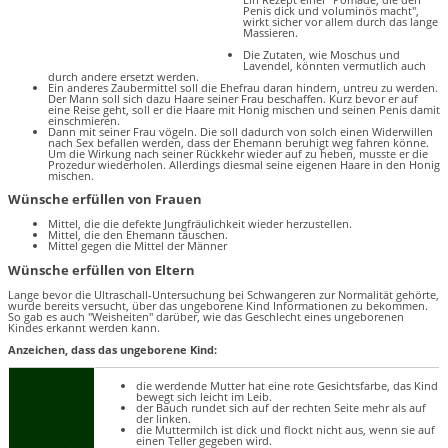
Penis dick und voluminös macht",
wirkt sicher vor allem durch das lange
Massieren.
Die Zutaten, wie Moschus und
Lavendel, könnten vermutlich auch
durch andere ersetzt werden.
Ein anderes Zaubermittel soll die Ehefrau daran hindern, untreu zu werden.
Der Mann soll sich dazu Haare seiner Frau beschaffen. Kurz bevor er auf
eine Reise geht, soll er die Haare mit Honig mischen und seinen Penis damit
einschmieren.
Dann mit seiner Frau vögeln. Die soll dadurch von solch einen Widerwillen
nach Sex befallen werden, dass der Ehemann beruhigt weg fahren könne.
Um die Wirkung nach seiner Rückkehr wieder auf zu heben, musste er die
Prozedur wiederholen. Allerdings diesmal seine eigenen Haare in den Honig
mischen.
Wünsche erfüllen von Frauen
Mittel, die die defekte Jungfräulichkeit wieder herzustellen.
Mittel, die den Ehemann täuschen.
Mittel gegen die Mittel der Männer
Wünsche erfüllen von Eltern
Lange bevor die Ultraschall-Untersuchung bei Schwangeren zur Normalität gehörte,
wurde bereits versucht, über das ungeborene Kind Informationen zu bekommen.
So gab es auch "Weisheiten" darüber, wie das Geschlecht eines ungeborenen
Kindes erkannt werden kann.
Anzeichen, dass das ungeborene Kind:
die werdende Mutter hat eine rote Gesichtsfarbe, das Kind
bewegt sich leicht im Leib.
der Bauch rundet sich auf der rechten Seite mehr als auf
der linken.
die Muttermilch ist dick und flockt nicht aus, wenn sie auf
einen Teller gegeben wird.