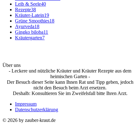
Leib & Seele
40
Rezepte
38
Kräuter-Latein
19
Grüne Smoothies
18
Ayurveda
18
Gingko biloba
11
Kräutergarten
7
Über uns
- Leckere und nützliche Kräuter und Kräuter Rezepte aus dem
heimischen Garten -
Der Besuch dieser Seite kann Ihnen Rat und Tipp geben, jedoch
nicht den Besuch beim Arzt ersetzen.
Deshalb: Konsultieren Sie im Zweifelsfall bitte Ihren Arzt.
Impressum
Datenschutzerklärung
© 2026 by zauber-kraut.de