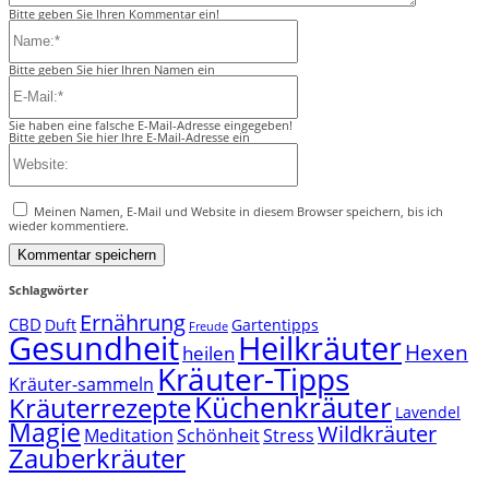
Bitte geben Sie Ihren Kommentar ein!
Name:*
Bitte geben Sie hier Ihren Namen ein
E-
Mail:*
Sie haben eine falsche E-Mail-Adresse eingegeben!
Bitte geben Sie hier Ihre E-Mail-Adresse ein
Website:
Meinen Namen, E-Mail und Website in diesem Browser speichern, bis ich
wieder kommentiere.
Schlagwörter
Ernährung
CBD
Duft
Gartentipps
Freude
Gesundheit
Heilkräuter
Hexen
heilen
Kräuter-Tipps
Kräuter-sammeln
Küchenkräuter
Kräuterrezepte
Lavendel
Magie
Wildkräuter
Meditation
Schönheit
Stress
Zauberkräuter