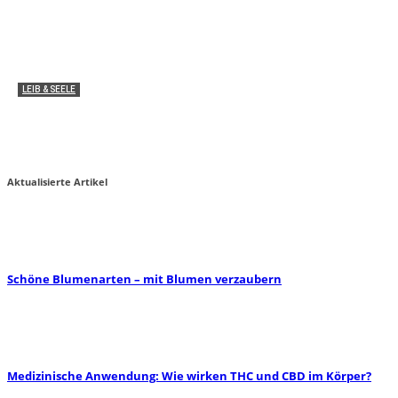
LEIB & SEELE
Medizinische Anwendung: Wie wirken THC und
CBD im Körper?
Miha von zauber-kraut
2
Aktualisierte Artikel
Schöne Blumenarten – mit Blumen verzaubern
Medizinische Anwendung: Wie wirken THC und CBD im Körper?