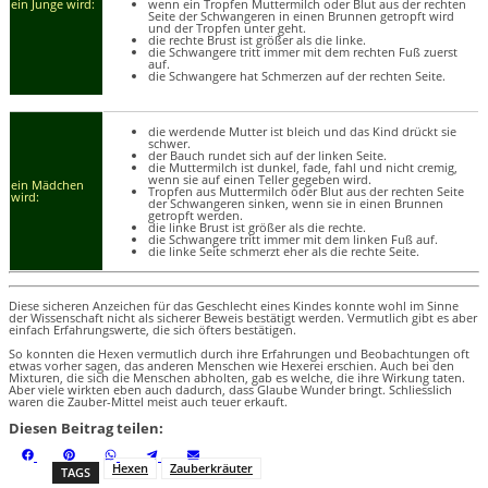
ein Junge wird:
wenn ein Tropfen Muttermilch oder Blut aus der rechten
Seite der Schwangeren in einen Brunnen getropft wird
und der Tropfen unter geht.
die rechte Brust ist größer als die linke.
die Schwangere tritt immer mit dem rechten Fuß zuerst
auf.
die Schwangere hat Schmerzen auf der rechten Seite.
die werdende Mutter ist bleich und das Kind drückt sie
schwer.
der Bauch rundet sich auf der linken Seite.
die Muttermilch ist dunkel, fade, fahl und nicht cremig,
wenn sie auf einen Teller gegeben wird.
ein Mädchen
Tropfen aus Muttermilch oder Blut aus der rechten Seite
wird:
der Schwangeren sinken, wenn sie in einen Brunnen
getropft werden.
die linke Brust ist größer als die rechte.
die Schwangere tritt immer mit dem linken Fuß auf.
die linke Seite schmerzt eher als die rechte Seite.
Diese sicheren Anzeichen für das Geschlecht eines Kindes konnte wohl im Sinne
der Wissenschaft nicht als sicherer Beweis bestätigt werden. Vermutlich gibt es aber
einfach Erfahrungswerte, die sich öfters bestätigen.
So konnten die Hexen vermutlich durch ihre Erfahrungen und Beobachtungen oft
etwas vorher sagen, das anderen Menschen wie Hexerei erschien. Auch bei den
Mixturen, die sich die Menschen abholten, gab es welche, die ihre Wirkung taten.
Aber viele wirkten eben auch dadurch, dass Glaube Wunder bringt. Schliesslich
waren die Zauber-Mittel meist auch teuer erkauft.
Diesen Beitrag teilen:
S
S
S
S
S
F
P
W
T
E
h
h
h
h
h
a
i
h
e
m
Hexen
Zauberkräuter
TAGS
a
a
a
a
a
c
n
a
l
a