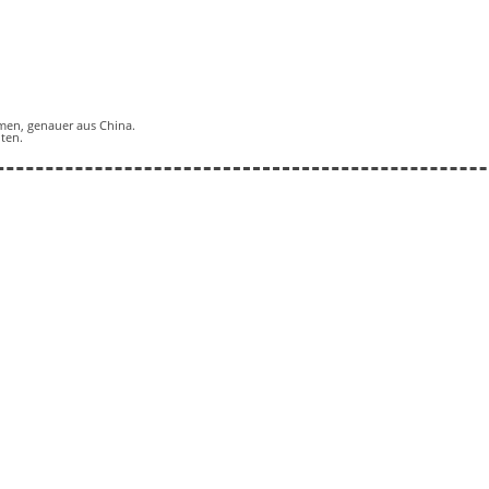
men, genauer aus China.
ten.
: