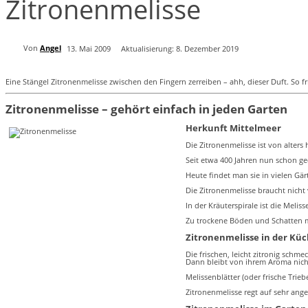
Zitronenmelisse
Von
Angel
13. Mai 2009
Aktualisierung:
8. Dezember 2019
Eine Stängel Zitronenmelisse zwischen den Fingern zerreiben – ahh, dieser Duft. So 
Zitronenmelisse – gehört einfach in jeden Garten
Herkunft Mittelmeer
Die Zitronenmelisse ist von alters
Seit etwa 400 Jahren nun schon ge
Heute findet man sie in vielen Gä
Die Zitronenmelisse braucht nicht
In der Kräuterspirale ist die Meli
Zu trockene Böden und Schatten ma
Zitronenmelisse in der Kü
Die frischen, leicht zitronig schm
Dann bleibt von ihrem Aroma nicht
Melissenblätter (oder frische Trie
Zitronenmelisse regt auf sehr an