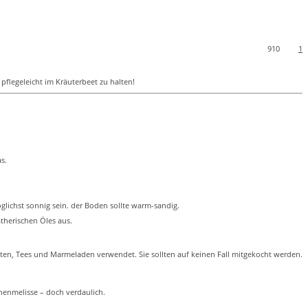
910
1
pflegeleicht im Kräuterbeet zu halten!
s.
öglichst sonnig sein. der Boden sollte warm-sandig.
therischen Öles aus.
Säften, Tees und Marmeladen verwendet. Sie sollten auf keinen Fall mitgekocht werden.
nenmelisse – doch verdaulich.