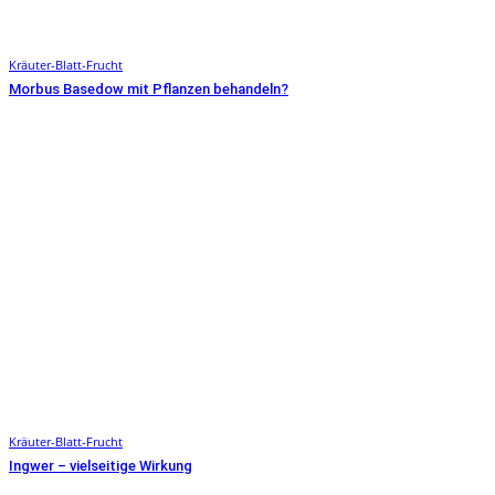
Kräuter-Blatt-Frucht
Morbus Basedow mit Pflanzen behandeln?
Kräuter-Blatt-Frucht
Ingwer – vielseitige Wirkung