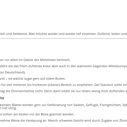
frisch und belebend. Man möchte wieder und wieder tief einatmen. Duftend, lecker und 
 her vor allem im Gebiet des Mittelmeer heimisch.
deiht die das frisch duftende Kraut aber auch in den wärmeren Gegenden Mitteleuropa
rten Deutschlands.
 viel – sie wächst sogar gern auf ödem Boden.
sse für den mittleren bis trockenen (oberen) Bereich zu empfehlen. Der Standort sollte m
g die Zitronenmelisse nicht. Denn dann bildet sie nur relativ wenig ihres duftenden ä
che
eckenden Blätter werden gern zur Verfeinerung von Salaten, Geflügel, Fischgerichten, 
 viel übrig.
be) sollten am besten vor der Blüte geerntet werden.
genehme Weise die Verdauung an. Manch schweres Gericht wird durch Zugabe von Zitro