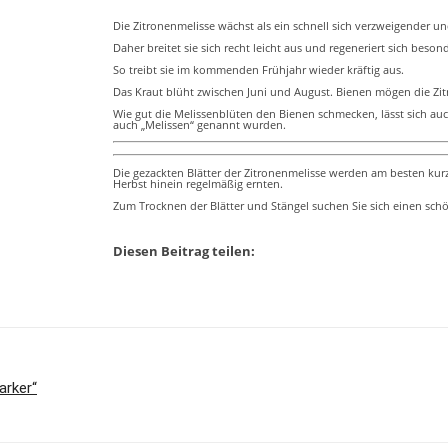
Die Zitronenmelisse wächst als ein schnell sich verzweigender un
Daher breitet sie sich recht leicht aus und regeneriert sich beson
So treibt sie im kommenden Frühjahr wieder kräftig aus.
Das Kraut blüht zwischen Juni und August. Bienen mögen die Zitr
Wie gut die Melissenblüten den Bienen schmecken, lässt sich au
auch „Melissen“ genannt wurden.
Die gezackten Blätter der Zitronenmelisse werden am besten kurz
Herbst hinein regelmäßig ernten.
Zum Trocknen der Blätter und Stängel suchen Sie sich einen schö
Diesen Beitrag teilen:
arker“