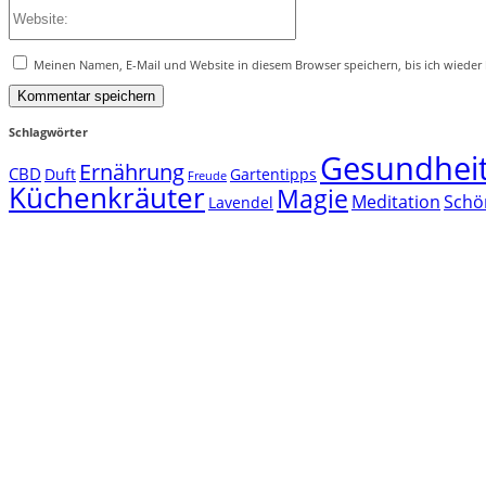
Website:
Meinen Namen, E-Mail und Website in diesem Browser speichern, bis ich wieder
Schlagwörter
Gesundhei
Ernährung
CBD
Duft
Gartentipps
Freude
Küchenkräuter
Magie
Meditation
Schö
Lavendel