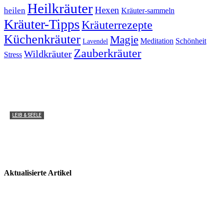
Heilkräuter
Hexen
heilen
Kräuter-sammeln
Kräuter-Tipps
Kräuterrezepte
Küchenkräuter
Magie
Meditation
Schönheit
Lavendel
Zauberkräuter
Wildkräuter
Stress
LEIB & SEELE
Medizinische Anwendung: Wie wirken THC und CBD
im Körper?
Miha von zauber-kraut
2
Aktualisierte Artikel