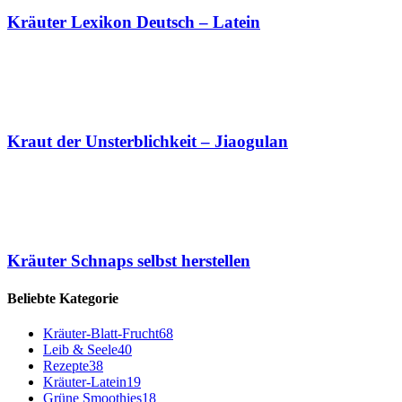
Kräuter Lexikon Deutsch – Latein
Kraut der Unsterblichkeit – Jiaogulan
Kräuter Schnaps selbst herstellen
Beliebte Kategorie
Kräuter-Blatt-Frucht
68
Leib & Seele
40
Rezepte
38
Kräuter-Latein
19
Grüne Smoothies
18