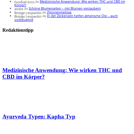
zu
Medizinische Anwendung: Wie wirken THC und CBD im
football bros
Körper?
zu
Schöne Blumenarten – mit Blumen verzaubern
andre
zu
Zitronenmelisse
Bissige Leopardin
zu
In der Zeckenzeit helfen ätherische Öle – auch
Bissige Leopardin
vorbeugend
Redaktionstipp
Medizinische Anwendung: Wie wirken THC und
CBD im Körper?
Ayurveda Typen: Kapha Typ