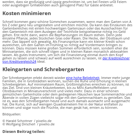
werden, dass sie großzügig und üppig geschnitten ist, um bei Festen und Feiern
oder ausgiebigen Grillabenden auch genügend Platz für Gäste anbietet.
Kosten minimieren
Schnell kommen ganz schöne Sümmchen zusammen, wenn man den Garten von A
bis Z oder ganz neu umgestalten und errichten möchte. Da kann das Einzäunen des
Gartenbereiches mit einem hochwertigen Gartenzaun oder das Ausschachten für
den Gartenteich mit dem Auslegen der Teichfolie beispielsweise richtig ins Geld
gehen. Erst recht dann, wenn die Bepflanzungen im Raum stehen. Denn jede
einzelne Pflanze, jedes Stückchen Gras oder Rasen. Die Hecke, der Obstbaum und
mehr. Das läppert sich gewaltig. Als Finanzspritze kann ein kleiner Kredit schon
ausreichen, um den Garten im Frühling so richtig auf Vordermann bringen zu
können. Dazu müssen keine großen Summen erforderlich sein, sondern eher die
Minivarianten, die sich schnell tilgen und in kleinen Raten monatlich abbezahlen
lassen. Als gutes Instrument, um sich die Finanzierung einmal durch den Kopf
gehen zu lassen und schwarz auf weiß ausrechnen zu lassen, ist
der Kreditrechner
von Kreditvergleich24
ideal.
Kleingarten und Schrebergarten
Der Schrebergarten erlebt derzeit wieder
eine hohe Beliebtheit
. Immer mehr junge
Familien, die in Großstädten wohnen, suchen die Ruhe und Erholung in kleinen
Schrebergärten. Auf minimalstem Raum, Größtmögliches erreichen zu können, ist
das Ziel. Und von kleinen Kräuterbeeten, bis zu Mini-Kartoffelfeldern und
Obstbäumen in Miniaturverschnitt und vieles mehr. Dazu in einer schönen
gemütlichen Gartenhütte oder dem gediegenen Häuschen laue Sommernächte und
Abende in vollen Zügen vielleicht sogar mit den Gartennachbarn zu genießen. Das
ist es, was den Schrebergarten heute und auch damals ausmacht und ausgemacht
hat. Die Kunst, sich auf wenigen Quadratmetern frei in der Natur entfalten zu
können und sogar noch die Früchte, die man gesät hat, ernten zu können.
Bildquellen:
© Harald Schottner / pixelio.de
© Wolfgang Dirscherl / pixelio.de
Diesen Beitrag teilen: