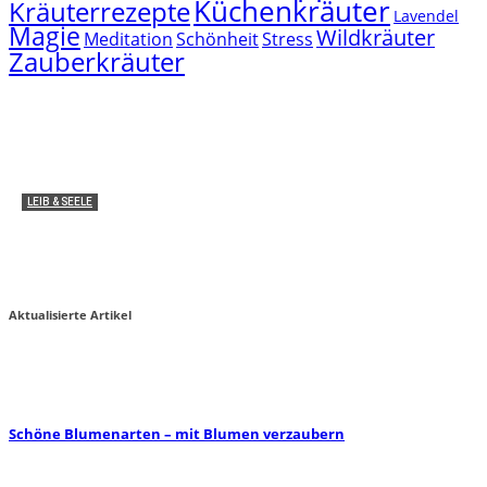
Küchenkräuter
Kräuterrezepte
Lavendel
Magie
Wildkräuter
Meditation
Schönheit
Stress
Zauberkräuter
LEIB & SEELE
Medizinische Anwendung: Wie wirken THC und
CBD im Körper?
Miha von zauber-kraut
2
Aktualisierte Artikel
Schöne Blumenarten – mit Blumen verzaubern