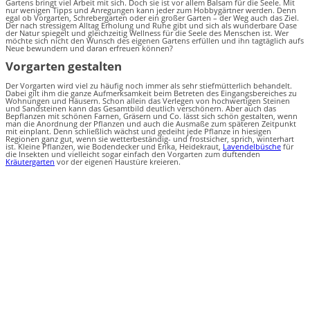
Gartens bringt viel Arbeit mit sich. Doch sie ist vor allem Balsam für die Seele. Mit
nur wenigen Tipps und Anregungen kann jeder zum Hobbygärtner werden. Denn
egal ob Vorgarten, Schrebergarten oder ein großer Garten – der Weg auch das Ziel.
Der nach stressigem Alltag Erholung und Ruhe gibt und sich als wunderbare Oase
der Natur spiegelt und gleichzeitig Wellness für die Seele des Menschen ist. Wer
möchte sich nicht den Wunsch des eigenen Gartens erfüllen und ihn tagtäglich aufs
Neue bewundern und daran erfreuen können?
Vorgarten gestalten
Der Vorgarten wird viel zu häufig noch immer als sehr stiefmütterlich behandelt.
Dabei gilt ihm die ganze Aufmerksamkeit beim Betreten des Eingangsbereiches zu
Wohnungen und Häusern. Schon allein das Verlegen von hochwertigen Steinen
und Sandsteinen kann das Gesamtbild deutlich verschönern. Aber auch das
Bepflanzen mit schönen Farnen, Gräsern und Co. lässt sich schön gestalten, wenn
man die Anordnung der Pflanzen und auch die Ausmaße zum späteren Zeitpunkt
mit einplant. Denn schließlich wächst und gedeiht jede Pflanze in hiesigen
Regionen ganz gut, wenn sie wetterbeständig- und frostsicher, sprich, winterhart
ist. Kleine Pflanzen, wie Bodendecker und Erika, Heidekraut,
Lavendelbüsche
für
die Insekten und vielleicht sogar einfach den Vorgarten zum duftenden
Kräutergarten
vor der eigenen Haustüre kreieren.