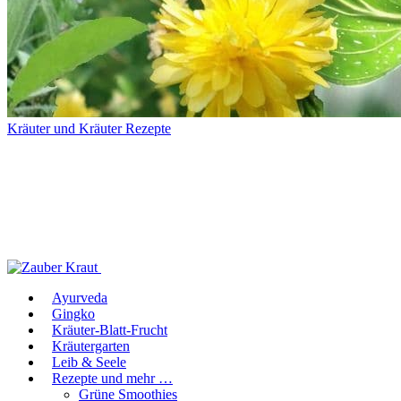
Kräuter und Kräuter Rezepte
Ayurveda
Gingko
Kräuter-Blatt-Frucht
Kräutergarten
Leib & Seele
Rezepte und mehr …
Grüne Smoothies