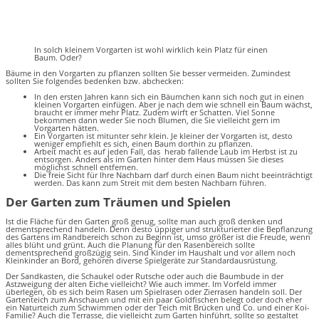
In solch kleinem Vorgarten ist wohl wirklich kein Platz für einen
Baum. Oder?
Bäume in den Vorgarten zu pflanzen sollten Sie besser vermeiden. Zumindest
sollten Sie folgendes bedenken bzw. abchecken:
In den ersten Jahren kann sich ein Bäumchen kann sich noch gut in einen
kleinen Vorgarten einfügen. Aber je nach dem wie schnell ein Baum wächst,
braucht er immer mehr Platz. Zudem wirft er Schatten. Viel Sonne
bekommen dann weder Sie noch Blumen, die Sie vielleicht gern im
Vorgarten hätten.
Ein Vorgarten ist mitunter sehr klein. Je kleiner der Vorgarten ist, desto
weniger empfiehlt es sich, einen Baum dorthin zu pflanzen.
Arbeit macht es auf jeden Fall, das herab fallende Laub im Herbst ist zu
entsorgen. Anders als im Garten hinter dem Haus müssen Sie dieses
möglichst schnell entfernen.
Die freie Sicht für Ihre Nachbarn darf durch einen Baum nicht beeinträchtigt
werden. Das kann zum Streit mit dem besten Nachbarn führen.
Der Garten zum Träumen und Spielen
Ist die Fläche für den Garten groß genug, sollte man auch groß denken und
dementsprechend handeln. Denn desto üppiger und strukturierter die Bepflanzung
des Gartens im Randbereich schon zu Beginn ist, umso größer ist die Freude, wenn
alles blüht und grünt. Auch die Planung für den Rasenbereich sollte
dementsprechend großzügig sein. Sind Kinder im Haushalt und vor allem noch
Kleinkinder an Bord, gehören diverse Spielgeräte zur Standardausrüstung.
Der Sandkasten, die Schaukel oder Rutsche oder auch die Baumbude in der
Astzweigung der alten Eiche vielleicht? Wie auch immer. Im Vorfeld immer
überlegen, ob es sich beim Rasen um Spielrasen oder Zierrasen handeln soll. Der
Gartenteich zum Anschauen und mit ein paar Goldfischen belegt oder doch eher
ein Naturteich zum Schwimmen oder der Teich mit Brücken und Co. und einer Koi-
Familie? Auch die Terrasse, die vielleicht zum Garten hinführt, sollte so gestaltet