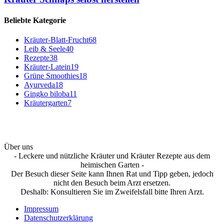
Beliebte Kategorie
Kräuter-Blatt-Frucht
68
Leib & Seele
40
Rezepte
38
Kräuter-Latein
19
Grüne Smoothies
18
Ayurveda
18
Gingko biloba
11
Kräutergarten
7
Über uns
- Leckere und nützliche Kräuter und Kräuter Rezepte aus dem
heimischen Garten -
Der Besuch dieser Seite kann Ihnen Rat und Tipp geben, jedoch
nicht den Besuch beim Arzt ersetzen.
Deshalb: Konsultieren Sie im Zweifelsfall bitte Ihren Arzt.
Impressum
Datenschutzerklärung