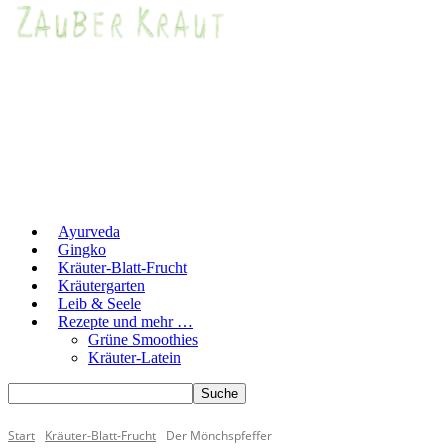
Ayurveda
Gingko
Kräuter-Blatt-Frucht
Kräutergarten
Leib & Seele
Rezepte und mehr …
Grüne Smoothies
Kräuter-Latein
Start
Kräuter-Blatt-Frucht
Der Mönchspfeffer