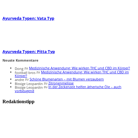
Ayurveda Typen: Vata Typ
Ayurveda Typen: Pitta Typ
Neuste Kommentare
zu
Medizinische Anwendung: Wie wirken THC und CBD im Körper?
Dong
zu
Medizinische Anwendung: Wie wirken THC und CBD im
football bros
Körper?
zu
Schöne Blumenarten – mit Blumen verzaubern
andre
zu
Zitronenmelisse
Bissige Leopardin
zu
In der Zeckenzeit helfen ätherische Öle – auch
Bissige Leopardin
vorbeugend
Redaktionstipp