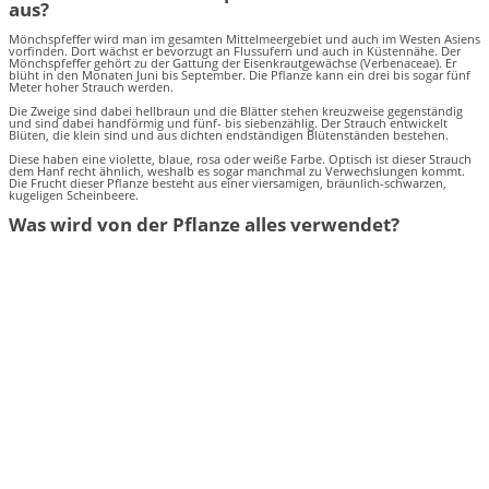
aus?
Mönchspfeffer wird man im gesamten Mittelmeergebiet und auch im Westen Asiens
vorfinden. Dort wächst er bevorzugt an Flussufern und auch in Küstennähe. Der
Mönchspfeffer gehört zu der Gattung der Eisenkrautgewächse (Verbenaceae). Er
blüht in den Monaten Juni bis September. Die Pflanze kann ein drei bis sogar fünf
Meter hoher Strauch werden.
Die Zweige sind dabei hellbraun und die Blätter stehen kreuzweise gegenständig
und sind dabei handförmig und fünf- bis siebenzählig. Der Strauch entwickelt
Blüten, die klein sind und aus dichten endständigen Blütenständen bestehen.
Diese haben eine violette, blaue, rosa oder weiße Farbe. Optisch ist dieser Strauch
dem Hanf recht ähnlich, weshalb es sogar manchmal zu Verwechslungen kommt.
Die Frucht dieser Pflanze besteht aus einer viersamigen, bräunlich-schwarzen,
kugeligen Scheinbeere.
Was wird von der Pflanze alles verwendet?