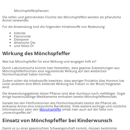
Mönchspfefferpflanzen
Die reifen und getrockneten Früchte des Mönchspfeffers werden als pflanzliche
Arznei verwendet.
Für die Anwendung sind die folgenden Inhaltsstoffe von Bedeutung:
Iridoide
Flavonoide
Diterpene
ätherische Öle
und fettes Öl
Wirkung des Mönchspfeffer
Was hat Mönchspfeffer für eine Wirkung und wogegen hilft er?
Durch Laborversuche konnte man feststellen, dass gewisse Zubereitungen aus
Mönchspfefferfrüchten eine regulierende Wirkung auf den weiblichen
Hormonhaushalt haben können.
Zudem sollen die Inhaltsstoffe bewirken, dass weniger Prolaktin (das Hormon hat
unter anderem eine Milch bildende Wirkung bei Frauen in der Brust) freigesetzt
wird.
Die Anwendungsgebiete dieser Pflanze sind aber durchaus noch vielfältiger. Sogar
einige kassenzulässige Medikamente enthalten bereits Mönchspfefferextrakt.
Gerade bei den Fehlfunktionen des Hormonhaushalts besitzt die Pflanze als
wirksame Arznei eine erstaunliche Bandbreite. Viele weitere wichtige und nützliche
Informationen über den
Mönchspfeffer
erhält man auch auf der Seite von
„moenchspeffer.de“.
Einsatz von Mönchspfeffer bei Kinderwunsch
Damit es zu einer gewünschten Schwangerschaft kommt, müssen bestimmte