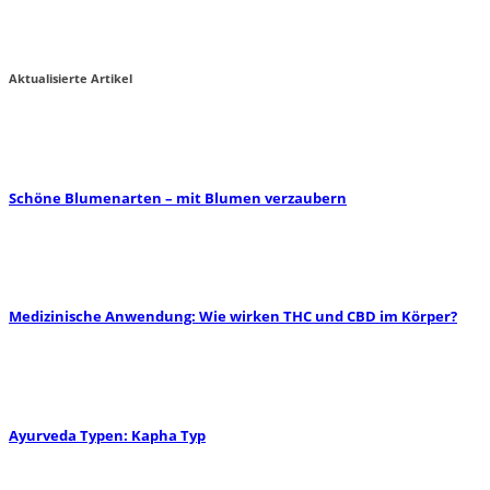
CBD im Körper?
Miha von zauber-kraut
2
Aktualisierte Artikel
Schöne Blumenarten – mit Blumen verzaubern
Medizinische Anwendung: Wie wirken THC und CBD im Körper?
Ayurveda Typen: Kapha Typ