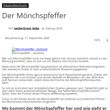
Kräuter-Blatt-Frucht
Der Mönchspfeffer
Von
zauberkraut_baba
24. Februar 2018
Aktualisierung:
17. September 2020
1674
0
Mönchspfeffer – blühend
Wer von Mönchspfeffer noch nie etwas gehört hat, könnte sicherlich schnell zu der
Meinung kommen, dass es sich um ein Gewürz zum Kochen handelt.
Dabei wird der Mönchspfeffer hauptsächlich als pflanzliches Heilmittel eingesetzt.
Hier wiederum findet er viele unterschiedliche Anwendungsgebiete.
Der Mönchspfeffer (Vitex agnus-castus) wird auch Keuschlamm genannt. Dieser soll
angeblich die Lust mindern und wurde deshalb im Mittelalter von den Mönchen
und Nonnen verwendet, indem diese die Früchte des Mönchspfefferstrauches
aßen.
So soll es zumindest laut mittelalterlichen Quellen gewesen sein. Tatsächlich gibt es
aber dafür keine wissenschaftlichen Belege. Der Name Mönchspfeffer kommt
daher, dass die Früchte dieser Pflanze pfefferartig aussehen.
Schon in der Antike wurde der Mönchspfeffer als heilende und lindernde Pflanze
bei Menstruationsbeschwerden eingesetzt.
Wo kommt der Mönchspfeffer her und wie sieht er