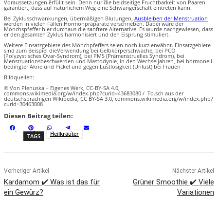
Voraussetzungen erfüllt sein. Denn nur die beidseitige Fruchtbarkeit von Paaren
garantiert, dass auf natürlichem Weg eine Schwangerschaft eintreten kann.
Bei Zyklusschwankungen, übermäßigen Blutungen,
Ausbleiben der Menstruation
werden in vielen Fällen Hormonpräparate verschrieben. Dabei wäre der
Mönchspfeffer hier durchaus die sanftere Alternative. Es wurde nachgewiesen, dass
er den gesamten Zyklus harmonisiert und den Eisprung stimuliert.
Weitere Einsatzgebiete des Mönchpfeffers seien noch kurz erwähnt. Einsatzgebiete
sind zum Beispiel dieVerwendung bei Gelbkörperschwäche, bei PCO
(Polyzystisches Ovar-Syndrom), bei PMS (Prämenstruelles Syndrom), bei
Menstruationsbeschwerden und Mastodynie, in den Wechseljahren, bei hormonell
bedingter Akne und Pickel und gegen Lustlosigkeit (Unlust) bei Frauen
Bildquellen:
© Von Plenuska – Eigenes Werk, CC-BY-SA 4.0,
commons.wikimedia.org/w/index.php?curid=43683080 / To.sch aus der
deutschsprachigen Wikipedia, CC BY-SA 3.0, commons.wikimedia.org/w/index.php?
curid=30463008
Diesen Beitrag teilen:
S
S
S
S
S
F
P
W
T
E
h
h
h
h
h
a
i
h
e
m
Heilkräuter
TAGS
a
a
a
a
a
c
n
a
l
a
r
r
r
r
r
e
t
t
e
i
e
e
e
e
e
b
e
s
g
l
o
o
o
o
o
o
r
A
r
n
n
n
n
n
o
e
p
a
k
s
p
m
t
Vorheriger Artikel
Nächster Artikel
Kardamom ✔️ Was ist das für
Grüner Smoothie ✔️ Viele
ein Gewürz?
Variationen