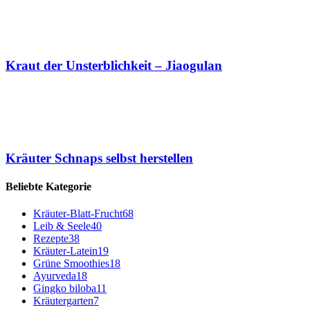
Kraut der Unsterblichkeit – Jiaogulan
Kräuter Schnaps selbst herstellen
Beliebte Kategorie
Kräuter-Blatt-Frucht
68
Leib & Seele
40
Rezepte
38
Kräuter-Latein
19
Grüne Smoothies
18
Ayurveda
18
Gingko biloba
11
Kräutergarten
7