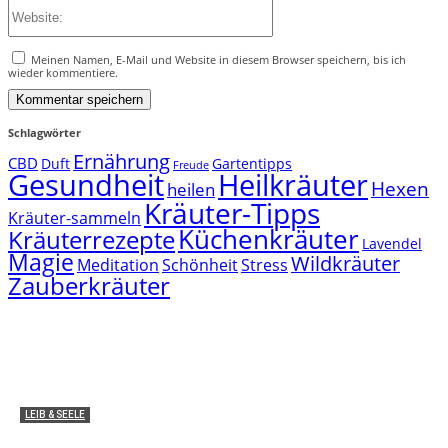
Website:
Meinen Namen, E-Mail und Website in diesem Browser speichern, bis ich
wieder kommentiere.
Schlagwörter
Ernährung
CBD
Duft
Gartentipps
Freude
Gesundheit
Heilkräuter
Hexen
heilen
Kräuter-Tipps
Kräuter-sammeln
Küchenkräuter
Kräuterrezepte
Lavendel
Magie
Wildkräuter
Meditation
Schönheit
Stress
Zauberkräuter
LEIB & SEELE
Medizinische Anwendung: Wie wirken THC und