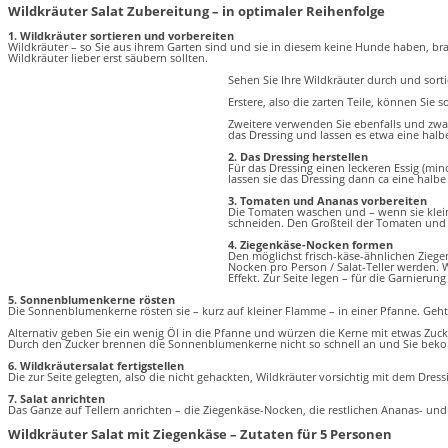
Wildkräuter Salat Zubereitung – in optimaler Reihenfolge
1. Wildkräuter sortieren und vorbereiten
Wildkräuter – so Sie aus ihrem Garten sind und sie in diesem keine Hunde haben, brau
Wildkräuter lieber erst säubern sollten.
Sehen Sie Ihre Wildkräuter durch und sorti
Erstere, also die zarten Teile, können Sie
Zweitere verwenden Sie ebenfalls und zwar,
das Dressing und lassen es etwa eine halb
2. Das Dressing herstellen
Für das Dressing einen leckeren Essig (mi
lassen sie das Dressing dann ca eine halb
3. Tomaten und Ananas vorbereiten
Die Tomaten waschen und – wenn sie klein
schneiden. Den Großteil der Tomaten und A
4. Ziegenkäse-Nocken formen
Den möglichst frisch-käse-ähnlichen Ziege
Nocken pro Person / Salat-Teller werden. 
Effekt. Zur Seite legen – für die Garnier
5. Sonnenblumenkerne rösten
Die Sonnenblumenkerne rösten sie – kurz auf kleiner Flamme – in einer Pfanne. Ge
Alternativ geben Sie ein wenig Öl in die Pfanne und würzen die Kerne mit etwas Zucke
Durch den Zucker brennen die Sonnenblumenkerne nicht so schnell an und Sie bekom
6. Wildkräutersalat fertigstellen
Die zur Seite gelegten, also die nicht gehackten, Wildkräuter vorsichtig mit dem Dre
7. Salat anrichten
Das Ganze auf Tellern anrichten – die Ziegenkäse-Nocken, die restlichen Ananas- u
Wildkräuter Salat mit Ziegenkäse – Zutaten für 5 Personen