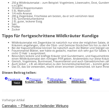
250 g Wildkräutersalat – zum Beispiel: Vogelmiere, Löwenzahn, Dost, Gunder
u.a.) gibt.
10 kleine Rispentomaten
5 EL Walnussöl
1/4 reife Ananas
200 g Ziegenkäse, Frischkäse am besten, da er sich verrühren lässt
3 EL Sonnenblumenkerne
2 EL guter, leckerer Essig
Salz
Pfeffer
Zucker
Tipps für fortgeschrittene Wildkräuter Kundige
Wildkräutersalat mit Ziegenkäse ist natürlich nur eine der möglichen Salate, d
Kräutern angefangen, über die Obst- und Gemüse-Stückchen bis hin zu den K
Bei der Kapuzinerkresse können Sie natürlich auch die Blätter und Stängel v
Frauenmantel Blätter, wer hätte es gedacht, machen sich sehr gut für Salate.
nicht 🙂 Hab´s ausprobiert.
Besonders leckere und kräftige Kräuter sind Gundermann, und Kapuzinerkresse.
einen Wildkräutersalat den richtigen Pfiff geben. Andererseits nur diese Krä
Giersch, Vogelmiere, Buntnessel, Frauenmantel und auch Gänseblümchen zähle
Auch lecker – z.B. als Alternative zu den Sonnenblumenkernen – kommt gerie
Das Öl, das Sie verwenden, macht einen enormen Unterschied. Ich kann Ihne
Diesen Beitrag teilen:
S
S
S
S
S
Facebook
Pinterest
WhatsApp
Telegram
Email
h
h
h
h
h
Kräuter-Tipps
Küchenkräuter
Wildkräuter
TAGS
a
a
a
a
a
r
r
r
r
r
e
e
e
e
e
o
o
o
o
o
n
n
n
n
n
Vorheriger Artikel
Cannabis – Pflanze mit heilender Wirkung