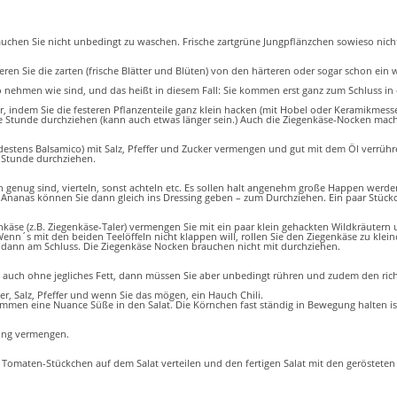
chen Sie nicht unbedingt zu waschen. Frische zartgrüne Jungpflänzchen sowieso nicht. 
eren Sie die zarten (frische Blätter und Blüten) von den härteren oder sogar schon ein 
 so nehmen wie sind, und das heißt in diesem Fall: Sie kommen erst ganz zum Schluss i
 indem Sie die festeren Pflanzenteile ganz klein hacken (mit Hobel oder Keramikmesser g
e Stunde durchziehen (kann auch etwas länger sein.) Auch die Ziegenkäse-Nocken mach
ndestens Balsamico) mit Salz, Pfeffer und Zucker vermengen und gut mit dem Öl verrüh
e Stunde durchziehen.
 genug sind, vierteln, sonst achteln etc. Es sollen halt angenehm große Happen werd
nanas können Sie dann gleich ins Dressing geben – zum Durchziehen. Ein paar Stückch
nkäse (z.B. Ziegenkäse-Taler) vermengen Sie mit ein paar klein gehackten Wildkräutern
Wenn´s mit den beiden Teelöffeln nicht klappen will, rollen Sie den Ziegenkäse zu klei
ung dann am Schluss. Die Ziegenkäse Nocken brauchen nicht mit durchziehen.
ht auch ohne jegliches Fett, dann müssen Sie aber unbedingt rühren und zudem den r
r, Salz, Pfeffer und wenn Sie das mögen, ein Hauch Chili.
men eine Nuance Süße in den Salat. Die Körnchen fast ständig in Bewegung halten ist
ssing vermengen.
nd Tomaten-Stückchen auf dem Salat verteilen und den fertigen Salat mit den geröste