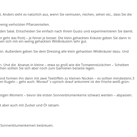
Anders sieht es natürlich aus, wenn Sie vermuten, riechen, sehen etc., dass Sie die
wenig verholzten Pflanzenteilen.
n den Salat. Entscheiden Sie einfach nach Ihrem Gusto und experimentieren Sie damit.
eht das flott) – je feiner je besser. Die klein gehackten Kräuter geben Sie dann in
en sich mit ein wenig gehackten Wildkräutern sehr gut.
ren. Außerdem geben Sie dem Dressing alle klein gehackten Wildkräuter dazu. Und
en. Und die Ananas in kleine – etwa so groß wie die Tomatenstückchen – Scheiben
en sollten Sie sich aber noch zum Garnieren beiseite legen.
 und formen ihn dann mit zwei Teelöffeln zu kleinen Nocken – es sollten mindestens 3
nen Kugeln – geht auch. Worauf´s optisch drauf ankommt ist der frische weiß-grün-
ichtigen Moment – bevor die ersten Sonnenblumenkerne schwarz werden – abpassen.
 aber auch mit Zucker und Öl ratsam.
ten Sonnenblumenkernen bestreuen.