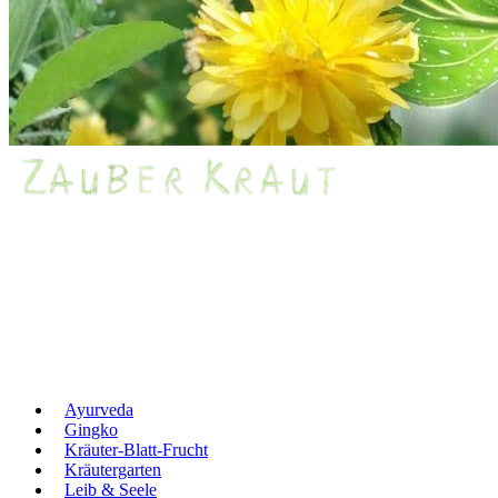
Ayurveda
Gingko
Kräuter-Blatt-Frucht
Kräutergarten
Leib & Seele