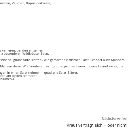
mchen, Veilchen, Kapuzinerkresse,
s variieren, bei den einzelnen
nz besonderen Wildkräuter-Salat.
sche hellgrüne zarte Blätter – wie gemacht für frischen Salat. Schadet auch Männern
ngen dieser Wildkräuter vorsichtig zu experimentieren. Einerseits sind sie es, die
en in einen Salat nehmen – quasi wie Salat-Blätter.
ieben am besten schmeckt.
enblumen-Öl.
Nächster Artikel
Kraut verträgt sich – oder nicht