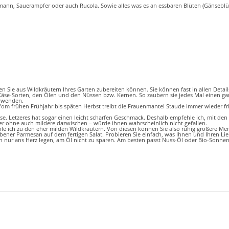
mann, Sauerampfer oder auch Rucola. Sowie alles was es an essbaren Blüten (Gänseblü
en Sie aus Wildkräutern Ihres Garten zubereiten können. Sie können fast in allen Detail
äse-Sorten, den Ölen und den Nüssen bzw. Kernen. So zaubern sie jedes Mal einen ga
erwenden.
 Vom frühen Frühjahr bis späten Herbst treibt die Frauenmantel Staude immer wieder fri
 Letzeres hat sogar einen leicht scharfen Geschmack. Deshalb empfehle ich, mit den Me
uter ohne auch mildere dazwischen – würde ihnen wahrscheinlich nicht gefallen.
 ich zu den eher milden Wildkräutern. Von diesen können Sie also ruhig größere Meng
bener Parmesan auf dem fertigen Salat. Probieren Sie einfach, was Ihnen und Ihren L
n nur ans Herz legen, am Öl nicht zu sparen. Am besten passt Nuss-Öl oder Bio-Sonn