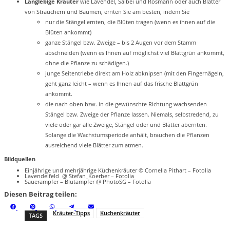
Langlebige Kräuter
wie Lavendel, Salbei und Rosmarin oder auch Blätter
von Sträuchern und Bäumen, ernten Sie am besten, indem Sie
nur die Stängel ernten, die Blüten tragen (wenn es ihnen auf die
Blüten ankommt)
ganze Stängel bzw. Zweige – bis 2 Augen vor dem Stamm
abschneiden (wenn es Ihnen auf möglichst viel Blattgrün ankommt,
ohne die Pflanze zu schädigen.)
junge Seitentriebe direkt am Holz abknipsen (mit den Fingernägeln,
geht ganz leicht – wenn es Ihnen auf das frische Blattgrün
ankommt.
die nach oben bzw. in die gewünschte Richtung wachsenden
Stängel bzw. Zweige der Pflanze lassen. Niemals, selbstredend, zu
viele oder gar alle Zweige, Stängel oder und Blätter abernten.
Solange die Wachstumsperiode anhält, brauchen die Pflanzen
ausreichend viele Blätter zum atmen.
Bildquellen
Einjährige und mehrjährige Küchenkräuter © Cornelia Pithart – Fotolia
Lavendelfeld @ Stefan_Koerber – Fotolia
Sauerampfer – Blutampfer @ PhotoSG – Fotolia
Diesen Beitrag teilen:
S
S
S
S
S
F
P
W
T
E
h
h
h
h
h
a
i
h
e
m
Kräuter-Tipps
Küchenkräuter
TAGS
a
a
a
a
a
c
n
a
l
a
r
r
r
r
r
e
t
t
e
i
e
e
e
e
e
b
e
s
g
l