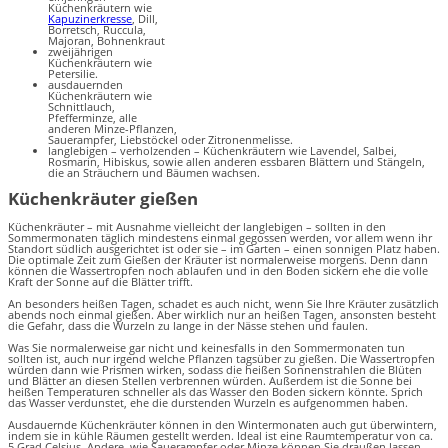
Küchenkräutern wie
Kapuzinerkresse
, Dill,
Borretsch, Ruccula,
Majoran, Bohnenkraut
zweijährigen
Küchenkräutern wie
Petersilie.
ausdauernden
Küchenkräutern wie
Schnittlauch,
Pfefferminze, alle
anderen Minze-Pflanzen,
Sauerampfer, Liebstöckel oder Zitronenmelisse.
langlebigen – verholzenden – Küchenkräutern wie Lavendel, Salbei,
Rosmarin, Hibiskus, sowie allen anderen essbaren Blättern und Stängeln,
die an Sträuchern und Bäumen wachsen.
Küchenkräuter gießen
Küchenkräuter – mit Ausnahme vielleicht der langlebigen – sollten in den
Sommermonaten täglich mindestens einmal gegossen werden, vor allem wenn ihr
Standort südlich ausgerichtet ist oder sie – im Garten – einen sonnigen Platz haben.
Die optimale Zeit zum Gießen der Kräuter ist normalerweise morgens. Denn dann
können die Wassertropfen noch ablaufen und in den Boden sickern ehe die volle
Kraft der Sonne auf die Blätter trifft.
An besonders heißen Tagen, schadet es auch nicht, wenn Sie Ihre Kräuter zusätzlich
abends noch einmal gießen. Aber wirklich nur an heißen Tagen, ansonsten besteht
die Gefahr, dass die Wurzeln zu lange in der Nässe stehen und faulen.
Was Sie normalerweise gar nicht und keinesfalls in den Sommermonaten tun
sollten ist, auch nur irgend welche Pflanzen tagsüber zu gießen. Die Wassertropfen
würden dann wie Prismen wirken, sodass die heißen Sonnenstrahlen die Blüten
und Blätter an diesen Stellen verbrennen würden. Außerdem ist die Sonne bei
heißen Temperaturen schneller als das Wasser den Boden sickern könnte. Sprich
das Wasser verdunstet, ehe die durstenden Wurzeln es aufgenommen haben.
Ausdauernde Küchenkräuter können in den Wintermonaten auch gut überwintern,
indem sie in kühle Räumen gestellt werden. Ideal ist eine Raumtemperatur von ca.
5 Grad Celsius. Andere, wie Sauerampfer oder Minze können Sie draußen lassen.