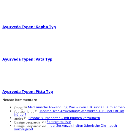
Ayurveda Typen: Kapha Typ
Ayurveda Typen: Vata Typ
Ayurveda Typen: Pitta Typ
Neuste Kommentare
zu
Medizinische Anwendung: Wie wirken THC und CBD im Körper?
Dong
zu
Medizinische Anwendung: Wie wirken THC und CBD im
football bros
Körper?
zu
Schöne Blumenarten – mit Blumen verzaubern
andre
zu
Zitronenmelisse
Bissige Leopardin
zu
In der Zeckenzeit helfen ätherische Öle – auch
Bissige Leopardin
vorbeugend