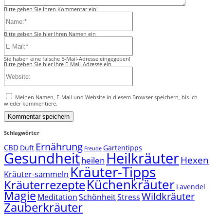
Bitte geben Sie Ihren Kommentar ein!
Name:*
Bitte geben Sie hier Ihren Namen ein
E-
Mail:*
Sie haben eine falsche E-Mail-Adresse eingegeben!
Bitte geben Sie hier Ihre E-Mail-Adresse ein
Website:
Meinen Namen, E-Mail und Website in diesem Browser speichern, bis ich
wieder kommentiere.
Schlagwörter
Ernährung
CBD
Duft
Gartentipps
Freude
Gesundheit
Heilkräuter
Hexen
heilen
Kräuter-Tipps
Kräuter-sammeln
Küchenkräuter
Kräuterrezepte
Lavendel
Magie
Wildkräuter
Meditation
Schönheit
Stress
Zauberkräuter