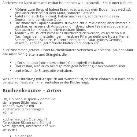
Andererseits: Nicht alles was essbar ist, nennen wir – sinnvoll – Kraut oder Kräuter.
Möhren zum Beispiel haben Kraut, (das was aus dem Boden raus wächst),
sind aber eben selbst kein Kraut, sondern Gemüse.
Äpfel sind auch kein Kraut, haben auch keins, sondern sind das in
Deutschland beliebteste Obst.
Die Rinde des Lapacho-Baums ist zwar nicht direkt essbar, aber immerhin
trinkbar, es lassen sich Auszüge und insbesondere Tee daraus zubereiten.
Also auch kein Kraut, sondern essbare Rinde.
Ähnlich – muss jetzt nicht alles durchexerziert werden, es sei denn auf
Nachfrage, dann natürlich gern – essbare Pflanzenteile wie Nüsse, Kerne,
Samen, Zweige, Schalen, Hülsenfrüchte, Kohl, Salat, grünes Gemüse,
Wurzeln, Knollen, getrocknete Blätter und Rinden etc.
Kurz zusammen gefasst: Unter Küchenkräutern verstehen wir hier bei Zauber-Kraut
alle Arten von
Blättern und Stä
ngeln, die
grün sind, also (noch bzw. schon) Chlorophyll enthalten.
und essbar, also auch bei regelmäßigem Verzehr gut bekömmlich sind.
und würzende Bitterstoffe enthalten.
Was keine Einteilung mit Anspruch auf Wahrheit ist, sondern einfach nur nach dem
Einsatz von essbaren Pflanzenteilen in der Küche fragt.
Küchenkräuter – Arten
Ok, ein paar Beispiele – damit Sie
sich eigene Bilder machen
können, was Sie mit
Küchenkräutern anfangen
können.
Küchenkraut als Oberbegriff
für essbare Blätter und Stängel
vorausgesetzt, unterscheiden wir
zwischen
einjährigen