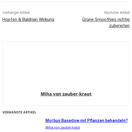
o
o
o
o
o
o
r
A
r
n
n
n
n
n
o
e
p
a
k
s
p
m
t
Vorheriger Artikel
Nächster Artikel
Hopfen & Baldrian Wirkung
Grüne Smoothies richtig
zubereiten
Miha von zauber-kraut
VERWANDTE ARTIKEL
Morbus Basedow mit Pflanzen behandeln?
Miha von zauber-kraut