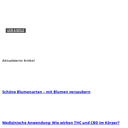
LEIB & SEELE
Medizinische Anwendung: Wie wirken THC und
CBD im Körper?
Miha von zauber-kraut
2
Aktualisierte Artikel
Schöne Blumenarten – mit Blumen verzaubern
Medizinische Anwendung: Wie wirken THC und CBD im Körper?