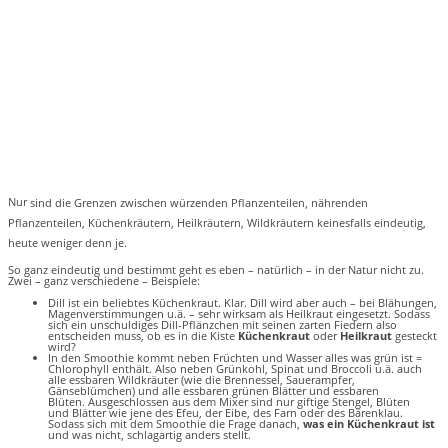
Nur
sind die Grenzen zwischen würzenden Pflanzenteilen, nährenden
Pflanzenteilen, Küchenkräutern, Heilkräutern, Wildkräutern keinesfalls eindeutig,
heute weniger denn je.
So ganz eindeutig und bestimmt geht es eben – natürlich – in der Natur nicht zu.
Zwei – ganz verschiedene – Beispiele:
Dill ist ein beliebtes Küchenkraut. Klar. Dill wird aber auch – bei Blähungen,
Magenverstimmungen u.ä. – sehr wirksam als Heilkraut eingesetzt. Sodass
sich ein unschuldiges Dill-Pflänzchen mit seinen zarten Fiedern also
entscheiden muss, ob es in die Kiste
Küchenkraut
oder
Heilkraut
gesteckt
wird?
In den Smoothie kommt neben Früchten und Wasser alles was grün ist =
Chlorophyll enthält. Also neben Grünkohl, Spinat und Broccoli u.ä. auch
alle essbaren Wildkräuter (wie die Brennessel, Sauerampfer,
Gänseblümchen) und alle essbaren grünen Blätter und essbaren
Blüten. Ausgeschlossen aus dem Mixer sind nur giftige Stengel, Blüten
und Blätter wie jene des Efeu, der Eibe, des Farn oder des Bärenklau.
Sodass sich mit dem Smoothie die Frage danach,
was ein Küchenkraut ist
und was nicht, schlagartig anders stellt.