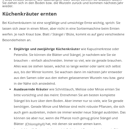
Sie ziehen sich in den Boden bzw. die Wurzeln zurück und kommen nächstes Jahr
wieder.
Küchenkräuter ernten
Bei Küchenkräutern ist eine sorgfältige und umsichtige Ernte wichtig, sprich: Sie
lassen sich zwar in einen Mixer, aber nicht in eine Sortiermaschine beim Ernten
werfen. Je nach Kraut bzw. Blatt / Stängel / Blüte, kommt es auf ganz verschiedene
Besonderheiten an.
Einjährige und zweijährige Küchenkräuter
wie Kapuzinerkresse oder
Petersilie. Sie können die Blätter und Stängel, je nachdem wie Sie sie
brauchen – einfach abschneiden. Immer so viel, wie sie gerade brauchen.
Alles was sie stehen lassen, wächst so lange weiter oder samt sich selbst
aus, bis der Winter kommt. Sie wachsen dann im nächsten Jahr entweder
aus den Samen oder aus den stehen gelassenenen Wurzeln neu bzw. ganz
in der Nähe sich ansiedelnd.
Ausdauernde Kräuter
wie Schnittlauch, Melisse oder Minze ernten Sie
bitte vorsichtig und das meint: Entnehmen Sie am besten komplette
Stängel bis kurz über dem Boden. Aber immer nur so viele, wie Sie gerade
benötigen. Gerade Minze und Melisse sind recht robuste Pflanzen, die sich
auch gern ausbreiten, indem sie immer wieder neue Stängel ausbilden. Das
können sie aber nur, wenn die Pflanze noch genug grüne Stängel und
Blätter
hat, mit denen sie weiter atmen kann.
(Chlorophyll)