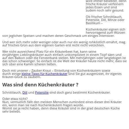
wird immer beliebter, denn
frische Kräuter verfeinern
jedes Essen und sind
zudem noch sehr gesund.
Ob frischer Schnittlauch,
Petersilie, Dill, Minze oder
Basilikum –
Küchenkräuter eignen sich
hervorragend zum Würzen
von jeglichen Speisen und machen deren Geschmack um einiges intensiver.
Und wer sich mehr oder weniger oder auch nur ein wenig rohköstlich ernährt, mag
auf frisches Grün aus dem eigenen Garten erst recht nicht verzichten.
Wer nicht ausreichend Platz für ein Kräuterbeet hat, kann seine
einjährigen Lieblingskräuter auch einfach unkompliziert in einem Topf säen und
auf den Balkon oder die Fensterbank stellen. Mit mehrjährigen oder langlebigen ist
das schon schwieriger. So einfach ist die Welt der Kräuter heute nicht mehr, dass sie
sich über eine Kamm scheren ließen.
Doch mit unserer – Zauber-Kraut – Einteilung von Küchenkräutern sowie
durch einige
kleine Tipps für Küchenkräuter
sind Sie gut ausgerüstet, ihr eigenes
Kräuter-Glück zu zaubern.
Was sind denn Küchenkräuter ?
Schnittlauch,
Dill
und
Petersilie
sind doch ganz bestimmt Küchenkräuter.
Oder etwa nicht?
Nun, vermutlich fällt den meisten Menschen zumindest eines dieser drei Kräuter
ein, wenn man sie nach Küchenkräutern fragen würde.
Womit sie ja recht haben, denn diese Kräuter sind in der grad deutschen Küche
sehr beliebt.