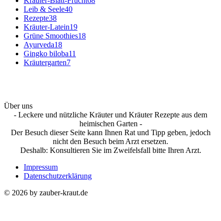
Kräuter-Blatt-Frucht
68
Leib & Seele
40
Rezepte
38
Kräuter-Latein
19
Grüne Smoothies
18
Ayurveda
18
Gingko biloba
11
Kräutergarten
7
Über uns
- Leckere und nützliche Kräuter und Kräuter Rezepte aus dem
heimischen Garten -
Der Besuch dieser Seite kann Ihnen Rat und Tipp geben, jedoch
nicht den Besuch beim Arzt ersetzen.
Deshalb: Konsultieren Sie im Zweifelsfall bitte Ihren Arzt.
Impressum
Datenschutzerklärung
© 2026 by zauber-kraut.de