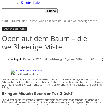
Kräuter-Latein
Start
Kräuter-Blatt-Frucht
Oben auf dem Baum - die weißbeerige Mistel
Kräuter-Blatt-Frucht
Oben auf dem Baum – die
weißbeerige Mistel
Von
Angel
23. Januar 2020
Aktualisierung:
23. Januar 2020
884
0
Die weißbeerige Mistel
Die Mistel darf in keinem Kräuterlexikon fehlen. Die weißbeerige Mistel, Viscum
Album, hat seit den Kelten einen festen Platz in der Fantasie der Menschen. Damals
wie heute hat die Mistel nichts von ihrer Magie verloren und begleitet uns auch im
Alltag.
Bringen Misteln über der Tür Glück?
Die Mistel hat ihren großen Auftritt zur Weihnachtszeit. Was schade ist, denn die
Pflanze wird unterschätzt und hätte es sich verdient, ganzjährig mehr Beachtung zu
bekommen. Die immergrüne Mistel ist vor allem in England ein beliebter