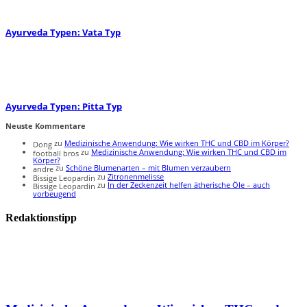
Ayurveda Typen: Vata Typ
Ayurveda Typen: Pitta Typ
Neuste Kommentare
zu
Medizinische Anwendung: Wie wirken THC und CBD im Körper?
Dong
zu
Medizinische Anwendung: Wie wirken THC und CBD im
football bros
Körper?
zu
Schöne Blumenarten – mit Blumen verzaubern
andre
zu
Zitronenmelisse
Bissige Leopardin
zu
In der Zeckenzeit helfen ätherische Öle – auch
Bissige Leopardin
vorbeugend
Redaktionstipp