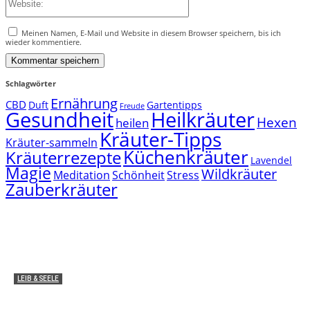
Meinen Namen, E-Mail und Website in diesem Browser speichern, bis ich
wieder kommentiere.
Schlagwörter
Ernährung
CBD
Duft
Gartentipps
Freude
Gesundheit
Heilkräuter
Hexen
heilen
Kräuter-Tipps
Kräuter-sammeln
Küchenkräuter
Kräuterrezepte
Lavendel
Magie
Wildkräuter
Meditation
Schönheit
Stress
Zauberkräuter
LEIB & SEELE
Medizinische Anwendung: Wie wirken THC und