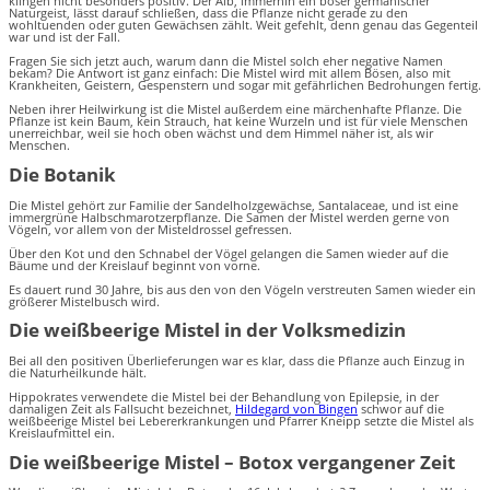
klingen nicht besonders positiv. Der Alb, immerhin ein böser germanischer
Naturgeist, lässt darauf schließen, dass die Pflanze nicht gerade zu den
wohltuenden oder guten Gewächsen zählt. Weit gefehlt, denn genau das Gegenteil
war und ist der Fall.
Fragen Sie sich jetzt auch, warum dann die Mistel solch eher negative Namen
bekam? Die Antwort ist ganz einfach: Die Mistel wird mit allem Bösen, also mit
Krankheiten, Geistern, Gespenstern und sogar mit gefährlichen Bedrohungen fertig.
Neben ihrer Heilwirkung ist die Mistel außerdem eine märchenhafte Pflanze. Die
Pflanze ist kein Baum, kein Strauch, hat keine Wurzeln und ist für viele Menschen
unerreichbar, weil sie hoch oben wächst und dem Himmel näher ist, als wir
Menschen.
Die Botanik
Die Mistel gehört zur Familie der Sandelholzgewächse, Santalaceae, und ist eine
immergrüne Halbschmarotzerpflanze. Die Samen der Mistel werden gerne von
Vögeln, vor allem von der Misteldrossel gefressen.
Über den Kot und den Schnabel der Vögel gelangen die Samen wieder auf die
Bäume und der Kreislauf beginnt von vorne.
Es dauert rund 30 Jahre, bis aus den von den Vögeln verstreuten Samen wieder ein
größerer Mistelbusch wird.
Die weißbeerige Mistel in der Volksmedizin
Bei all den positiven Überlieferungen war es klar, dass die Pflanze auch Einzug in
die Naturheilkunde hält.
Hippokrates verwendete die Mistel bei der Behandlung von Epilepsie, in der
damaligen Zeit als Fallsucht bezeichnet,
Hildegard von Bingen
schwor auf die
weißbeerige Mistel bei Lebererkrankungen und Pfarrer Kneipp setzte die Mistel als
Kreislaufmittel ein.
Die weißbeerige Mistel – Botox vergangener Zeit