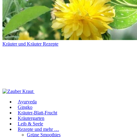
Kräuter und Kräuter Rezepte
Ayurveda
Gingko
Kräuter-Blatt-Frucht
Kräutergarten
Leib & Seele
Rezepte und mehr …
Grüne Smoothies