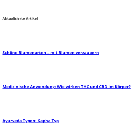
CBD im Körper?
Miha von zauber-kraut
2
Aktualisierte Artikel
Schöne Blumenarten – mit Blumen verzaubern
Medizinische Anwendung: Wie wirken THC und CBD im Körper?
Ayurveda Typen: Kapha Typ