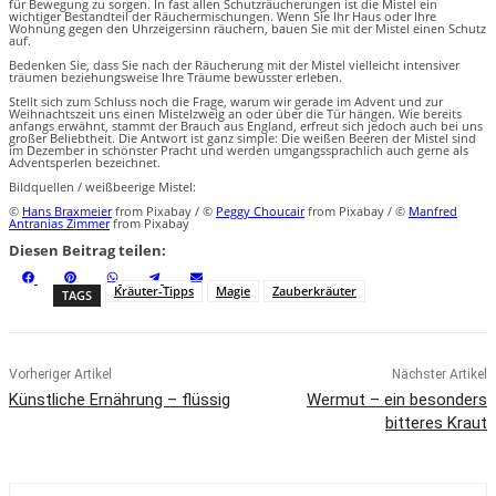
für Bewegung zu sorgen. In fast allen Schutzräucherungen ist die Mistel ein
wichtiger Bestandteil der Räuchermischungen. Wenn Sie Ihr Haus oder Ihre
Wohnung gegen den Uhrzeigersinn räuchern, bauen Sie mit der Mistel einen Schutz
auf.
Bedenken Sie, dass Sie nach der Räucherung mit der Mistel vielleicht intensiver
träumen beziehungsweise Ihre Träume bewusster erleben.
Stellt sich zum Schluss noch die Frage, warum wir gerade im Advent und zur
Weihnachtszeit uns einen Mistelzweig an oder über die Tür hängen. Wie bereits
anfangs erwähnt, stammt der Brauch aus England, erfreut sich jedoch auch bei uns
großer Beliebtheit. Die Antwort ist ganz simple: Die weißen Beeren der Mistel sind
im Dezember in schönster Pracht und werden umgangssprachlich auch gerne als
Adventsperlen bezeichnet.
Bildquellen / weißbeerige Mistel:
©
Hans Braxmeier
from Pixabay / ©
Peggy Choucair
from Pixabay / ©
Manfred
Antranias Zimmer
from Pixabay
Diesen Beitrag teilen:
S
S
S
S
S
F
P
W
T
E
h
h
h
h
h
a
i
h
e
m
Kräuter-Tipps
Magie
Zauberkräuter
TAGS
a
a
a
a
a
c
n
a
l
a
r
r
r
r
r
e
t
t
e
i
e
e
e
e
e
b
e
s
g
l
o
o
o
o
o
o
r
A
r
n
n
n
n
n
o
e
p
a
k
s
p
m
t
Vorheriger Artikel
Nächster Artikel
Künstliche Ernährung – flüssig
Wermut – ein besonders
bitteres Kraut