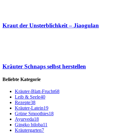
Kraut der Unsterblichkeit – Jiaogulan
Kräuter Schnaps selbst herstellen
Beliebte Kategorie
Kräuter-Blatt-Frucht
68
Leib & Seele
40
Rezepte
38
Kräuter-Latein
19
Grüne Smoothies
18
Ayurveda
18
Gingko biloba
11
Kräutergarten
7