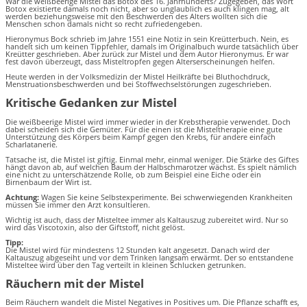
War die weißbeerige Mistel das Botox des 16. Jahrhunderts? Zugegeben, das Wort
Botox existierte damals noch nicht, aber so unglaublich es auch klingen mag, alt
werden beziehungsweise mit den Beschwerden des Alters wollten sich die
Menschen schon damals nicht so recht zufriedengeben.
Hieronymus Bock schrieb im Jahre 1551 eine Notiz in sein Kreütterbuch. Nein, es
handelt sich um keinen Tippfehler, damals im Originalbuch wurde tatsächlich über
Kreütter geschrieben. Aber zurück zur Mistel und dem Autor Hieronymus. Er war
fest davon überzeugt, dass Misteltropfen gegen Alterserscheinungen helfen.
Heute werden in der Volksmedizin der Mistel Heilkräfte bei Bluthochdruck,
Menstruationsbeschwerden und bei Stoffwechselstörungen zugeschrieben.
Kritische Gedanken zur Mistel
Die weißbeerige Mistel wird immer wieder in der Krebstherapie verwendet. Doch
dabei scheiden sich die Gemüter. Für die einen ist die Misteltherapie eine gute
Unterstützung des Körpers beim Kampf gegen den Krebs, für andere einfach
Scharlatanerie.
Tatsache ist, die Mistel ist giftig. Einmal mehr, einmal weniger. Die Stärke des Giftes
hängt davon ab, auf welchen Baum der Halbschmarotzer wächst. Es spielt nämlich
eine nicht zu unterschätzende Rolle, ob zum Beispiel eine Eiche oder ein
Birnenbaum der Wirt ist.
Achtung:
Wagen Sie keine Selbstexperimente. Bei schwerwiegenden Krankheiten
müssen Sie immer den Arzt konsultieren.
Wichtig ist auch, dass der Misteltee immer als Kaltauszug zubereitet wird. Nur so
wird das Viscotoxin, also der Giftstoff, nicht gelöst.
Tipp:
Die Mistel wird für mindestens 12 Stunden kalt angesetzt. Danach wird der
Kaltauszug abgeseiht und vor dem Trinken langsam erwärmt. Der so entstandene
Misteltee wird über den Tag verteilt in kleinen Schlucken getrunken.
Räuchern mit der Mistel
Beim Räuchern wandelt die Mistel Negatives in Positives um. Die Pflanze schafft es,