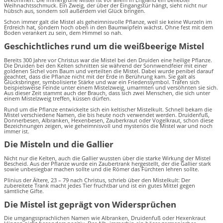
Weihnachtsschmuck. Ein Zweig, der über der Eingangstür hängt, sieht nicht nur
hübsch aus, sondern soll außerdem viel Glück bringen.
Schon immer galt die Mistel als geheimnisvolle Pflanze, weil sie keine Wurzeln im
Erdreich hat, sondern hoch oben in den Baumwipfeln wächst. Ohne fest mit dem
Boden verankert zu sein, dem Himmel so nah.
Geschichtliches rund um die weißbeerige Mistel
Bereits 300 Jahre vor Christus war die Mistel bei den Druiden eine heilige Pflanze.
Die Druiden bei den Kelten schnitten sie während der Sonnwendfeier mit einer
goldenen Sichel vom Baum und verteilten die Mistel. Dabei wurde penibel darauf
geachtet, dass die Pflanze nicht mit der Erde in Berührung kam. Sie galt als
Glücksbringer, symbolisierte Stärke und war ein Friedenssymbol. Trafen sich
beispielsweise Feinde unter einem Mistelzweig, umarmten und versöhnten sie sich.
Aus dieser Zeit stammt auch der Brauch, dass sich zwei Menschen, die sich unter
einem Mistelzweig treffen, küssen dürfen.
Rund um die Pflanze entwickelte sich ein keltischer Mistelkult. Schnell bekam die
Mistel verschiedene Namen, die bis heute noch verwendet werden. Druidenfuß,
Donnerbesen, Albranken, Hexenbesen, Zauberkraut oder Vogelkraut, schon diese
Bezeichnungen zeigen, wie geheimnisvoll und mysteriös die Mistel war und noch
immer ist.
Die Misteln und die Gallier
Nicht nur die Kelten, auch die Gallier wussten über die starke Wirkung der Mistel
Bescheid. Aus der Pflanze wurde ein Zaubertrank hergestellt, der die Gallier stark
sowie unbesiegbar machen sollte und die Römer das Fürchten lehren sollte.
Plinius der Ältere, 23 – 79 nach Christus, schrieb über den Mistelkult: Der
zubereitete Trank macht jedes Tier fruchtbar und ist ein gutes Mittel gegen
sämtliche Gifte.
Die Mistel ist geprägt von Widersprüchen
Die umgangssprachlichen Namen wie Albranken, Druidenfuß oder Hexenkraut