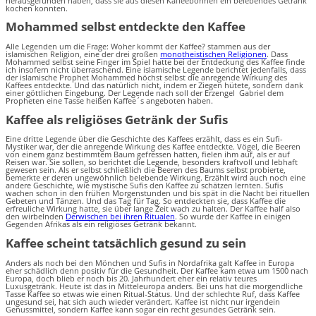
herausgefunden haben, dass sie aus diesen Kaffeebohnen ein belebendes Getränk
kochen konnten.
Mohammed selbst entdeckte den Kaffee
Alle Legenden um die Frage: Woher kommt der Kaffee? stammen aus der
islamischen Religion, eine der drei großen
monotheistischen Religionen
. Dass
Mohammed selbst seine Finger im Spiel hatte bei der Entdeckung des Kaffee finde
ich insofern nicht überraschend. Eine islamische Legende berichtet jedenfalls, dass
der islamische Prophet Mohammed höchst selbst die anregende Wirkung des
Kaffees entdeckte. Und das natürlich nicht, indem er Ziegen hütete, sondern dank
einer göttlichen Eingebung. Der Legende nach soll der Erzengel Gabriel dem
Propheten eine Tasse heißen Kaffee´s angeboten haben.
Kaffee als religiöses Getränk der Sufis
Eine dritte Legende über die Geschichte des Kaffees erzählt, dass es ein Sufi-
Mystiker war, der die anregende Wirkung des Kaffee entdeckte. Vögel, die Beeren
von einem ganz bestimmtem Baum gefressen hatten, fielen ihm auf, als er auf
Reisen war. Sie sollen, so berichtet die Legende, besonders kraftvoll und lebhaft
gewesen sein. Als er selbst schließlich die Beeren des Baums selbst probierte,
bemerkte er deren ungewöhnlich belebende Wirkung. Erzählt wird auch noch eine
andere Geschichte, wie mystische Sufis den Kaffee zu schätzen lernten. Sufis
wachen schon in den frühen Morgenstunden und bis spät in die Nacht bei rituellen
Gebeten und Tänzen. Und das Tag für Tag. So entdeckten sie, dass Kaffee die
erfreuliche Wirkung hatte, sie über lange Zeit wach zu halten. Der Kaffee half also
den wirbelnden
Derwischen bei ihren Ritualen
. So wurde der Kaffee in einigen
Gegenden Afrikas als ein religiöses Getränk bekannt.
Kaffee scheint tatsächlich gesund zu sein
Anders als noch bei den Mönchen und Sufis in Nordafrika galt Kaffee in Europa
eher schädlich denn positiv für die Gesundheit. Der Kaffee kam etwa um 1500 nach
Europa, doch blieb er noch bis 20. Jahrhundert eher ein relativ teures
Luxusgetränk. Heute ist das in Mitteleuropa anders. Bei uns hat die morgendliche
Tasse Kaffee so etwas wie einen Ritual-Status. Und der schlechte Ruf, dass Kaffee
ungesund sei, hat sich auch wieder verändert. Kaffee ist nicht nur irgendein
Genussmittel, sondern Kaffee kann sogar ein recht gesundes Getränk sein.