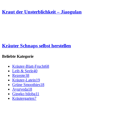
Kraut der Unsterblichkeit – Jiaogulan
Kräuter Schnaps selbst herstellen
Beliebte Kategorie
Kräuter-Blatt-Frucht
68
Leib & Seele
40
Rezepte
38
Kräuter-Latein
19
Grüne Smoothies
18
Ayurveda
18
Gingko biloba
11
Kräutergarten
7