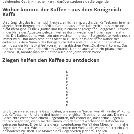
belebendes Getränk machen kann, darüber streiten sich die Legenden.
Woher kommt der Kaffee – aus dem Königreich
Kaffa
Ursprünglich , das ist man sich heute ziemlich einig, wuchs der Kaffeebaum in einer
abgelegenen Bergregion in Afrika. Genauer aus einem Königreich, das es heute
nicht mehr gibt. Es hieß „Kaffa“ und lag in einem abgelegenen Berggebiet. Obwohl
in der Nähe des Äquators gelegen, war es dort – wegen der Höhenlage – relativ
mild. Die Kaffeebäume wuchsen und wachsen in diesem Berggebiet teilweise noch
immer wild. Und doch scheint es nicht so zu sein, dass der Name Kaffee sich
einfach aus dem Namen des Königsreichs Kaffa ableitet. Es scheint aber eher zu
sein, dass der Name „Kaffee“ von einem arabischen Wort „Quahwah“ kommt. Das
bedeutet so viel wie „pflanzliches Getränk“. Und da auch Wein ein pflanzliches
Getränk ist, nannte man den Kaffee auch den „arabischen Wein“.
Ziegen halfen den Kaffee zu entdecken
K
a
ff
e
e
b
o
h
n
e
n
Es gibt sehr verschiedene Geschichten, wie man im Norden von Afrika die Wirkung
des Kaffeesamen. Und alle drei haben mit religiösen Traditionen zu tun. Die erste
Geschichte erzählt von einem Ziegenhirten, der entdeckte, dass seine Ziegen zu
tanzen begannen, wenn sie die Samen von dem dort wachsenden Kaffeebaum
gefressen hatten. Er berichtete diesen sonderbaren Vorfall den Mönchen im nahe
liegenden Kloster. Wie in anderen Gegenden der Welt auch, waren Klöster ein Ort
besonderer Weisheit. Die Mönche des Ziegenhirten jedenfalls sollen