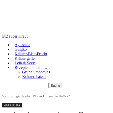
Ayurveda
Gingko
Kräuter-Blatt-Frucht
Kräutergarten
Leib & Seele
Rezepte und mehr …
Grüne Smoothies
Kräuter-Latein
Start
Gingko biloba
Woher kommt der Kaffee?
Gingko biloba