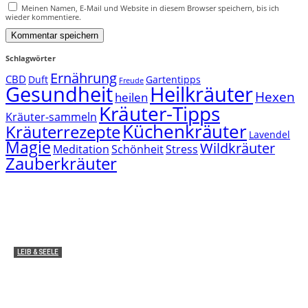
Meinen Namen, E-Mail und Website in diesem Browser speichern, bis ich
wieder kommentiere.
Schlagwörter
Ernährung
CBD
Duft
Gartentipps
Freude
Gesundheit
Heilkräuter
Hexen
heilen
Kräuter-Tipps
Kräuter-sammeln
Küchenkräuter
Kräuterrezepte
Lavendel
Magie
Wildkräuter
Meditation
Schönheit
Stress
Zauberkräuter
LEIB & SEELE
Medizinische Anwendung: Wie wirken THC und
CBD im Körper?
Miha von zauber-kraut
2