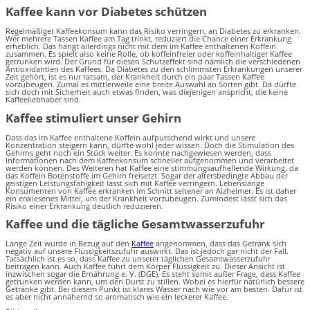
Kaffee kann vor Diabetes schützen
Regelmäßiger Kaffeekonsum kann das Risiko verringern, an Diabetes zu erkranken.
Wer mehrere Tassen Kaffee am Tag trinkt, reduziert die Chance einer Erkrankung
erheblich. Das hängt allerdings nicht mit dem im Kaffee enthaltenen Koffein
zusammen. Es spielt also keine Rolle, ob koffeinfreier oder koffeinhaltiger Kaffee
getrunken wird. Der Grund für diesen Schutzeffekt sind nämlich die verschiedenen
Antioxidantien des Kaffees. Da Diabetes zu den schlimmsten Erkrankungen unserer
Zeit gehört, ist es nur ratsam, der Krankheit durch ein paar Tassen Kaffee
vorzubeugen. Zumal es mittlerweile eine breite Auswahl an Sorten gibt. Da dürfte
sich doch mit Sicherheit auch etwas finden, was diejenigen anspricht, die keine
Kaffeeliebhaber sind.
Kaffee stimuliert unser Gehirn
Dass das im Kaffee enthaltene Koffein aufputschend wirkt und unsere
Konzentration steigern kann, dürfte wohl jeder wissen. Doch die Stimulation des
Gehirns geht noch ein Stück weiter. Es konnte nachgewiesen werden, dass
Informationen nach dem Kaffeekonsum schneller aufgenommen und verarbeitet
werden können. Des Weiteren hat Kaffee eine stimmungsaufhellende Wirkung, da
das Koffein Botenstoffe im Gehirn freisetzt. Sogar der altersbedingte Abbau der
geistigen Leistungsfähigkeit lässt sich mit Kaffee verringern. Lebenslange
Konsumenten von Kaffee erkranken im Schnitt seltener an Alzheimer. Es ist daher
ein erwiesenes Mittel, um der Krankheit vorzubeugen. Zumindest lässt sich das
Risiko einer Erkrankung deutlich reduzieren.
Kaffee und die tägliche Gesamtwasserzufuhr
Lange Zeit wurde in Bezug auf den
Kaffee
angenommen, dass das Getränk sich
negativ auf unsere Flüssigkeitszufuhr auswirkt. Das ist jedoch gar nicht der Fall.
Tatsächlich ist es so, dass Kaffee zu unserer täglichen Gesamtwasserzufuhr
beitragen kann. Auch Kaffee führt dem Körper Flüssigkeit zu. Dieser Ansicht ist
inzwischen sogar die Ernährung e. V. (DGE). Es steht somit außer Frage, dass Kaffee
getrunken werden kann, um den Durst zu stillen. Wobei es hierfür natürlich bessere
Getränke gibt. Bei diesem Punkt ist klares Wasser nach wie vor am besten. Dafür ist
es aber nicht annähernd so aromatisch wie ein leckerer Kaffee.