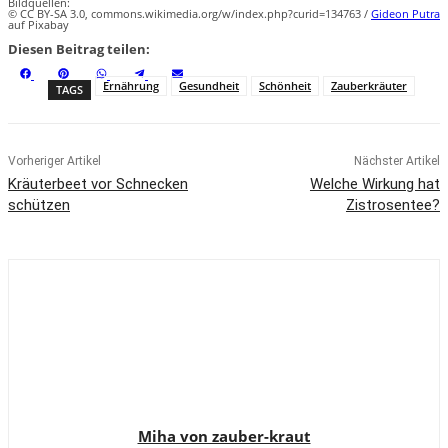
Bildquellen:
© CC BY-SA 3.0, commons.wikimedia.org/w/index.php?curid=134763 /
Gideon Putra
auf Pixabay
Diesen Beitrag teilen:
S
S
S
S
S
F
P
W
T
E
h
h
h
h
h
a
i
h
e
m
Ernährung
Gesundheit
Schönheit
Zauberkräuter
TAGS
a
a
a
a
a
c
n
a
l
a
r
r
r
r
r
e
t
t
e
i
e
e
e
e
e
b
e
s
g
l
o
o
o
o
o
o
r
A
r
n
n
n
n
n
o
e
p
a
k
s
p
m
t
Vorheriger Artikel
Nächster Artikel
Kräuterbeet vor Schnecken
Welche Wirkung hat
schützen
Zistrosentee?
Miha von zauber-kraut