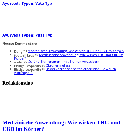
Ayurveda Typen: Vata Typ
Ayurveda Typen: Pitta Typ
Neuste Kommentare
zu
Medizinische Anwendung: Wie wirken THC und CBD im Körper?
Dong
zu
Medizinische Anwendung: Wie wirken THC und CBD im
football bros
Körper?
zu
Schöne Blumenarten – mit Blumen verzaubern
andre
zu
Zitronenmelisse
Bissige Leopardin
zu
In der Zeckenzeit helfen ätherische Öle – auch
Bissige Leopardin
vorbeugend
Redaktionstipp
Medizinische Anwendung: Wie wirken THC und
CBD im Körper?