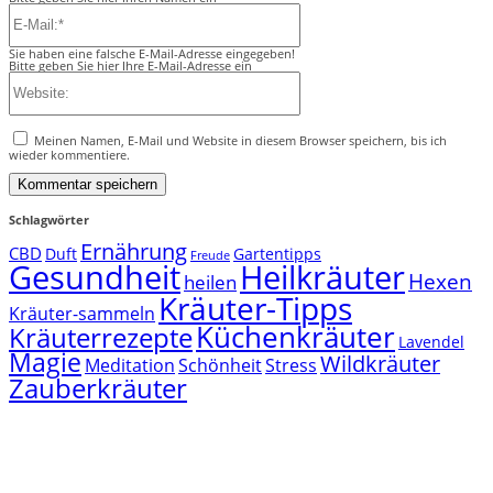
E-
Mail:*
Sie haben eine falsche E-Mail-Adresse eingegeben!
Bitte geben Sie hier Ihre E-Mail-Adresse ein
Website:
Meinen Namen, E-Mail und Website in diesem Browser speichern, bis ich
wieder kommentiere.
Schlagwörter
Ernährung
CBD
Duft
Gartentipps
Freude
Gesundheit
Heilkräuter
Hexen
heilen
Kräuter-Tipps
Kräuter-sammeln
Küchenkräuter
Kräuterrezepte
Lavendel
Magie
Wildkräuter
Meditation
Schönheit
Stress
Zauberkräuter