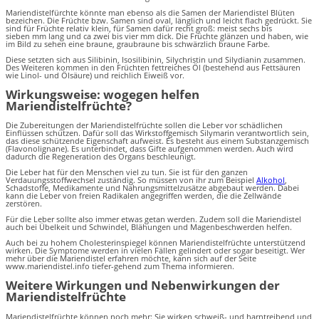
Mariendistelfürchte könnte man ebenso als die Samen der Mariendistel Blüten
bezeichen. Die Früchte bzw. Samen sind oval, länglich und leicht flach gedrückt. Sie
sind für Früchte relativ klein, für Samen dafür recht groß: meist sechs bis
sieben mm lang und ca zwei bis vier mm dick. Die Früchte glänzen und haben, wie
im Bild zu sehen eine braune, graubraune bis schwärzlich braune Farbe.
Diese setzten sich aus Silibinin, Isosilibinin, Silychristin und Silydianin zusammen.
Des Weiteren kommen in den Früchten fettreiches Öl (bestehend aus Fettsäuren
wie Linol- und Ölsäure) und reichlich Eiweiß vor.
Wirkungsweise: wogegen helfen
Mariendistelfrüchte?
Die Zubereitungen der Mariendistelfrüchte sollen die Leber vor schädlichen
Einflüssen schützen. Dafür soll das Wirkstoffgemisch Silymarin verantwortlich sein,
das diese schützende Eigenschaft aufweist. Es besteht aus einem Substanzgemisch
(Flavonolignane). Es unterbindet, dass Gifte aufgenommen werden. Auch wird
dadurch die Regeneration des Organs beschleunigt.
Die Leber hat für den Menschen viel zu tun. Sie ist für den ganzen
Verdauungsstoffwechsel zuständig. So müssen von ihr zum Beispiel
Alkohol
,
Schadstoffe, Medikamente und Nahrungsmittelzusätze abgebaut werden. Dabei
kann die Leber von freien Radikalen angegriffen werden, die die Zellwände
zerstören.
Für die Leber sollte also immer etwas getan werden. Zudem soll die Mariendistel
auch bei Übelkeit und Schwindel, Blähungen und Magenbeschwerden helfen.
Auch bei zu hohem Cholesterinspiegel können Mariendistelfrüchte unterstützend
wirken. Die Symptome werden in vielen Fällen gelindert oder sogar beseitigt. Wer
mehr über die Mariendistel erfahren möchte, kann sich auf der Seite
www.mariendistel.info tiefer-gehend zum Thema informieren.
Weitere Wirkungen und Nebenwirkungen der
Mariendistelfrüchte
Mariendistelfrüchte können noch mehr: Sie wirken schweiß- und harntreibend und