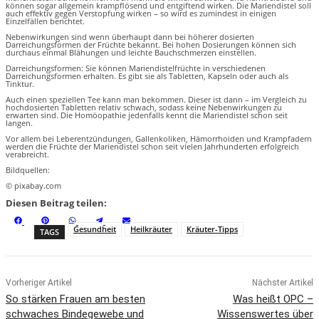
können sogar allgemein krampflösend und entgiftend wirken. Die Mariendistel soll
auch effektiv gegen Verstopfung wirken – so wird es zumindest in einigen
Einzelfällen berichtet.
Nebenwirkungen sind wenn überhaupt dann bei höherer dosierten
Darreichungsformen der Früchte bekannt. Bei hohen Dosierungen können sich
durchaus einmal Blähungen und leichte Bauchschmerzen einstellen.
Darreichungsformen: Sie können Mariendistelfrüchte in verschiedenen
Darreichungsformen erhalten. Es gibt sie als Tabletten, Kapseln oder auch als
Tinktur.
Auch einen speziellen Tee kann man bekommen. Dieser ist dann – im Vergleich zu
hochdosierten Tabletten relativ schwach, sodass keine Nebenwirkungen zu
erwarten sind. Die Homöopathie jedenfalls kennt die Mariendistel schon seit
langen.
Vor allem bei Leberentzündungen, Gallenkoliken, Hämorrhoiden und Krampfadern
werden die Früchte der Mariendistel schon seit vielen Jahrhunderten erfolgreich
verabreicht.
Bildquellen:
© pixabay.com
Diesen Beitrag teilen:
S
S
S
S
S
F
P
W
T
E
h
h
h
h
h
a
i
h
e
m
Gesundheit
Heilkräuter
Kräuter-Tipps
TAGS
a
a
a
a
a
c
n
a
l
a
r
r
r
r
r
e
t
t
e
i
e
e
e
e
e
b
e
s
g
l
o
o
o
o
o
o
r
A
r
n
n
n
n
n
o
e
p
a
k
s
p
m
t
Vorheriger Artikel
Nächster Artikel
So stärken Frauen am besten
Was heißt OPC –
schwaches Bindegewebe und
Wissenswertes über