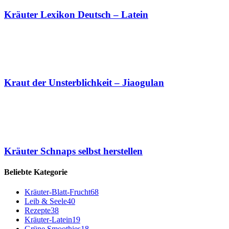
Kräuter Lexikon Deutsch – Latein
Kraut der Unsterblichkeit – Jiaogulan
Kräuter Schnaps selbst herstellen
Beliebte Kategorie
Kräuter-Blatt-Frucht
68
Leib & Seele
40
Rezepte
38
Kräuter-Latein
19
Grüne Smoothies
18