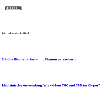
LEIB & SEELE
Medizinische Anwendung: Wie wirken THC und
CBD im Körper?
Miha von zauber-kraut
2
Aktualisierte Artikel
Schöne Blumenarten – mit Blumen verzaubern
Medizinische Anwendung: Wie wirken THC und CBD im Körper?