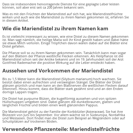
Dass sie insbesondere hervorragende Dienste für eine geplagte Leber leisten
können, soll aber erst seit ca 200 Jahren bekannt sein.
Was es mit den Früchten der Mariendistel auf sich hat, wie Mariendistelfrüchte
wirken und auch wie die Mariendistel zu ihrem Namen gekommen ist, erfahren Sie
in diesem Artikel.
Wie die Mariendistel zu ihrem Namen kam
Es ist vielleicht interessant zu wissen, wie eine Distel zu diesem Namen gekommen
ist. Man sagt nämlich, die heilige Maria soll ihr Kind gestillt haben und dabei hätte
sie etwas Milch verloren. Einige Tröpfchen davon wären dabei auf die Blätter eine
Distel gefallen.
Die Pflanze soll so zu ihrem Namen gekommen sein. Tatsächlich kann man sogar
auf den Blättern der Pflanze weißliche Flecken erkennen. Als Heilpflanze ist die
Mariendistel schon seit der Antike bekannt und im 19. Jahrhundert soll der Arzt
Gottfried Rademacher die positive Wirkung auf die Leber entdeckt haben.
Aussehen und Vorkommen der Mariendistel
Bis zu 1,5 Meter kann die Mariendistel (Silybum marianum) hoch wachsen. Sie
besitzt dabei einen aufrechten und verzweigten Stängel. Die Blätter der Distel
glänzen grünlich und man kann an den Blattnerven die weißlichen Flecken darauf
erkennen. Hinzu kommt, dass die Blätter stark gezähnt sind und an den Enden
dornige Lappen tragen.
Die Distel hat purpurne Blüten, die kugelförmig aussehen und von spitzen
Hüllschuppen umgeben sind. Dabei glänzen die dunkelbraunen, glatten und
länglichen Früchte und bilden einen weiß glänzenden Pappus.
Die Mariendistel gehört zu der Familie der Korbblütler (Asteraceae). Sie hat ihre
Blütezeit von Juni bis September. Vor allem wächst sie in Südeuropa, Nordafrika
und Westasien. Dort findet man die Distel zum Beispiel an Wegrändern oder auf
Schuttplätzen auf trockenen Böden.
Verwendete Pflanzenteile: Mariendistelfrüchte