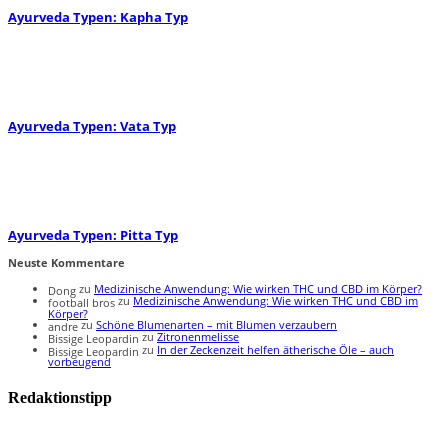
Ayurveda Typen: Kapha Typ
Ayurveda Typen: Vata Typ
Ayurveda Typen: Pitta Typ
Neuste Kommentare
zu
Medizinische Anwendung: Wie wirken THC und CBD im Körper?
Dong
zu
Medizinische Anwendung: Wie wirken THC und CBD im
football bros
Körper?
zu
Schöne Blumenarten – mit Blumen verzaubern
andre
zu
Zitronenmelisse
Bissige Leopardin
zu
In der Zeckenzeit helfen ätherische Öle – auch
Bissige Leopardin
vorbeugend
Redaktionstipp