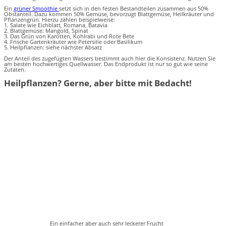
Ein
grüner Smoothie
setzt sich in den festen Bestandteilen zusammen aus 50%
Obstanteil. Dazu kommen 50% Gemüse, bevorzugt Blattgemüse, Heilkräuter und
Pflanzengrün. Hierzu zählen beispielweise:
1. Salate wie Eichblatt, Romana, Batavia
2. Blattgemüse: Mangold, Spinat
3. Das Grün von Karotten, Kohlrabi und Rote Bete
4. Frische Gartenkräuter wie Petersilie oder Basilikum
5. Heilpflanzen: siehe nächster Absatz
Der Anteil des zugefügten Wassers bestimmt auch hier die Konsistenz. Nutzen Sie
am besten hochwertiges Quellwasser. Das Endprodukt ist nur so gut wie seine
Zutaten.
Heilpflanzen? Gerne, aber bitte mit Bedacht!
Ein einfacher aber auch sehr leckerer Frucht