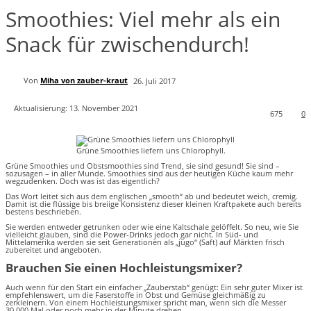
Smoothies: Viel mehr als ein
Snack für zwischendurch!
Von
Miha von zauber-kraut
26. Juli 2017
Aktualisierung:
13. November 2021
675
0
Grüne Smoothies liefern uns Chlorophyll.
Grüne Smoothies und Obstsmoothies sind Trend, sie sind gesund! Sie sind –
sozusagen – in aller Munde. Smoothies sind aus der heutigen Küche kaum mehr
wegzudenken. Doch was ist das eigentlich?
Das Wort leitet sich aus dem englischen „smooth“ ab und bedeutet weich, cremig.
Damit ist die flüssige bis breiige Konsistenz dieser kleinen Kraftpakete auch bereits
bestens beschrieben.
Sie werden entweder getrunken oder wie eine Kaltschale gelöffelt. So neu, wie Sie
vielleicht glauben, sind die Power-Drinks jedoch gar nicht. In Süd- und
Mittelamerika werden sie seit Generationen als „jugo“ (Saft) auf Märkten frisch
zubereitet und angeboten.
Brauchen Sie einen Hochleistungsmixer?
Auch wenn für den Start ein einfacher „Zauberstab“ genügt: Ein sehr guter Mixer ist
empfehlenswert, um die Faserstoffe in Obst und Gemüse gleichmäßig zu
zerkleinern. Von einem Hochleistungsmixer spricht man, wenn sich die Messer
30.000 Mal oder noch mehr in der Minute drehen.