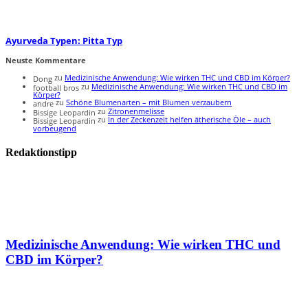
Ayurveda Typen: Pitta Typ
Neuste Kommentare
zu
Medizinische Anwendung: Wie wirken THC und CBD im Körper?
Dong
zu
Medizinische Anwendung: Wie wirken THC und CBD im
football bros
Körper?
zu
Schöne Blumenarten – mit Blumen verzaubern
andre
zu
Zitronenmelisse
Bissige Leopardin
zu
In der Zeckenzeit helfen ätherische Öle – auch
Bissige Leopardin
vorbeugend
Redaktionstipp
Medizinische Anwendung: Wie wirken THC und
CBD im Körper?