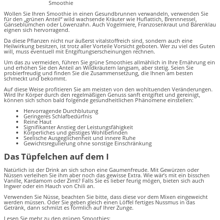
Smoothie
Wollen Sie Ihren Smoothie in einen Gesundbrunnen verwandeln, verwenden Sie
für den „grünen Anteil“ wild wachsende Kräuter wie Huflattich, Brennnessel,
Gänseblümchen oder Löwenzahn. Auch Vogelmiere, Franzosenkraut und Bärenklau
eignen sich hervorragend.
Da diese Pflanzen nicht nur äußerst vitalstoffreich sind, sondern auch eine
Heilwirkung besitzen, ist trotz aller Vorteile Vorsicht geboten. Wer zu viel des Guten
will, muss eventuell mit Entgiftungserscheinungen rechnen.
Um das zu vermeiden, führen Sie grüne Smoothies allmählich in Ihre Ernährung ein
und erhöhen Sie den Anteil an Wildkräutern langsam, aber stetig. Seien Sie
probierfreudig und finden Sie die Zusammensetzung, die Ihnen am besten
schmeckt und bekommt.
Auf diese Weise profitieren Sie am meisten von den wohltuenden Veränderungen.
Wird Ihr Körper durch den regelmäßigen Genuss sanft entgiftet und gereinigt,
können sich schon bald folgende gesundheitlichen Phänomene einstellen:
Hervorragende Durchblutung
Geringeres Schlafbedürfnis
Reine Haut
Signifikanter Anstieg der Leistungsfähigkeit
Körperliches und geistiges Wohlbefinden
Seelische Ausgeglichenheit und innere Ruhe
Gewichtsregulierung ohne sonstige Einschränkung
Das Tüpfelchen auf dem I
Natürlich ist der Drink an sich schon eine Gaumenfreude. Mit Gewürzen oder
Nüssen verleihen Sie ihm aber noch das gewisse Extra. Wie wär’s mit ein bisschen
Vanille, Kardamom oder Zimt? Falls Sie es lieber feurig mögen, bieten sich auch
Ingwer oder ein Hauch von Chili an.
Verwenden Sie Nüsse, beachten Sie bitte, dass diese vor dem Mixen eingeweicht
werden müssen. Oder Sie geben gleich einen Löffel fertiges Nussmus in das
Getränk, dann schmilzt es förmlich auf Ihrer Zunge.
Lesen Sie mehr zu den grünen Smoothies: