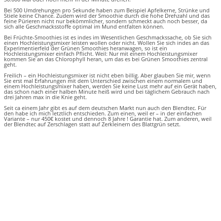
Bei 500 Umdrehungen pro Sekunde haben zum Beispiel Apfelkerne, Strünke und
Stiele keine Chance. Zudem wird der Smoothie durch die hohe Drehzahl und das
feine Pürieren nicht nur bekömmlicher, sondern schmeckt auch noch besser, da
sich alle Geschmacksstoffe optimal im Mund entfalten können.
Bei Früchte-Smoothies ist es indes im Wesentlichen Geschmackssache, ob Sie sich
einen Hochleistungsmixer leisten wollen oder nicht. Wollen Sie sich indes an das
Experimentierfeld der Grünen Smoothies heranwagen, so ist ein
Hochleistungsmixer einfach Pflicht. Weil: Nur mit einem Hochleistungsmixer
kommen Sie an das Chlorophyll heran, um das es bei Grünen Smoothies zentral
geht.
Freilich – ein Hochleistungsmixer ist nicht eben billig. Aber glauben Sie mir, wenn
Sie erst mal Erfahrungen mit dem Unterschied zwischen einem normalem und
einem Hochleistungsmixer haben, werden Sie keine Lust mehr auf ein Gerät haben,
das schon nach einer halben Minute heiß wird und bei täglichem Gebrauch nach
drei Jahren max in die Knie geht.
Seit ca einem Jahr gibt es auf dem deutschen Markt nun auch den Blendtec. Für
den habe ich mich letztlich entschieden. Zum einen, weil er – in der einfachen
Variante – nur 450€ kostet und dennoch 8 Jahre ! Garantie hat. Zum anderen, weil
der Blendtec auf Zerschlagen statt auf Zerkleinern des Blattgrün setzt.