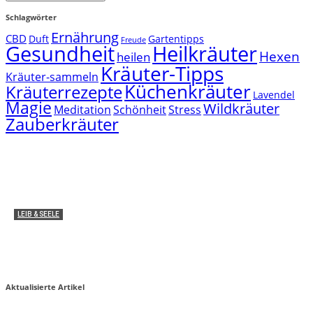
Schlagwörter
Ernährung
CBD
Duft
Gartentipps
Freude
Gesundheit
Heilkräuter
Hexen
heilen
Kräuter-Tipps
Kräuter-sammeln
Küchenkräuter
Kräuterrezepte
Lavendel
Magie
Wildkräuter
Meditation
Schönheit
Stress
Zauberkräuter
LEIB & SEELE
Medizinische Anwendung: Wie wirken THC und
CBD im Körper?
Miha von zauber-kraut
2
Aktualisierte Artikel