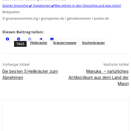
Grüner Smoothie ✔️ Variationen ✔️Was gehört in den Smoothie und was nicht?
Bildquellen:
© gruenesmoothies.org / grüneperlen.de / gänseblümchen / pixelio.de
Diesen Beitrag teilen:
S
S
S
S
S
F
P
W
T
E
h
h
h
h
h
a
i
h
e
m
Heilkräuter
Kräuterrezepte
Küchenkräuter
TAGS
a
a
a
a
a
c
n
a
l
a
r
r
r
r
r
e
t
t
e
i
e
e
e
e
e
b
e
s
g
l
o
o
o
o
o
o
r
A
r
n
n
n
n
n
o
e
p
a
k
s
p
m
t
Vorheriger Artikel
Nächster Artikel
Die besten 5 Heilkräuter zum
Manuka – natürliches
Abnehmen
Antibiotikum aus dem Land der
Maori