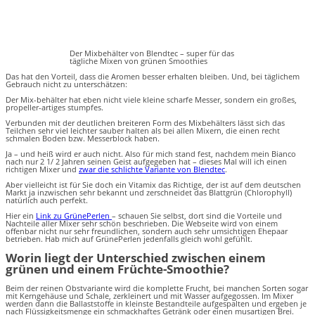
Der Mixbehälter von Blendtec – super für das
tägliche Mixen von grünen Smoothies
Das hat den Vorteil, dass die Aromen besser erhalten bleiben. Und, bei täglichem
Gebrauch nicht zu unterschätzen:
Der Mix-behälter hat eben nicht viele kleine scharfe Messer, sondern ein großes,
propeller-artiges stumpfes.
Verbunden mit der deutlichen breiteren Form des Mixbehälters lässt sich das
Teilchen sehr viel leichter sauber halten als bei allen Mixern, die einen recht
schmalen Boden bzw. Messerblock haben.
Ja – und heiß wird er auch nicht. Also für mich stand fest, nachdem mein Bianco
nach nur 2 1/ 2 Jahren seinen Geist aufgegeben hat – dieses Mal will ich einen
richtigen Mixer und
zwar die schlichte Variante von Blendtec
.
Aber vielleicht ist für Sie doch ein Vitamix das Richtige, der ist auf dem deutschen
Markt ja inzwischen sehr bekannt und zerschneidet das Blattgrün (Chlorophyll)
natürlich auch perfekt.
Hier ein
Link zu GrünePerlen
– schauen Sie selbst, dort sind die Vorteile und
Nachteile aller Mixer sehr schön beschrieben. Die Webseite wird von einem
offenbar nicht nur sehr freundlichen, sondern auch sehr umsichtigen Ehepaar
betrieben. Hab mich auf GrünePerlen jedenfalls gleich wohl gefühlt.
Worin liegt der Unterschied zwischen einem
grünen und einem Früchte-Smoothie?
Beim der reinen Obstvariante wird die komplette Frucht, bei manchen Sorten sogar
mit Kerngehäuse und Schale, zerkleinert und mit Wasser aufgegossen. Im Mixer
werden dann die Ballaststoffe in kleinste Bestandteile aufgespalten und ergeben je
nach Flüssigkeitsmenge ein schmackhaftes Getränk oder einen musartigen Brei.