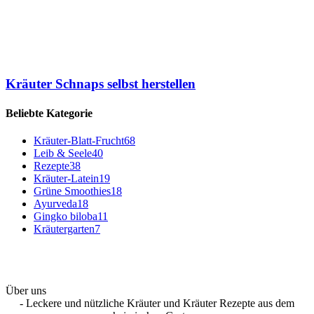
Kräuter Schnaps selbst herstellen
Beliebte Kategorie
Kräuter-Blatt-Frucht
68
Leib & Seele
40
Rezepte
38
Kräuter-Latein
19
Grüne Smoothies
18
Ayurveda
18
Gingko biloba
11
Kräutergarten
7
Über uns
- Leckere und nützliche Kräuter und Kräuter Rezepte aus dem