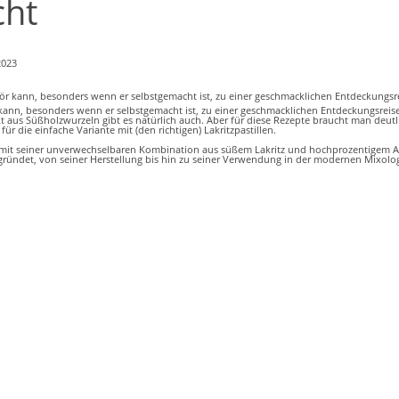
cht
2023
 kann, besonders wenn er selbstgemacht ist, zu einer geschmacklichen Entdeckungsreis
t aus Süßholzwurzeln gibt es natürlich auch. Aber für diese Rezepte braucht man deut
für die einfache Variante mit (den richtigen) Lakritzpastillen.
n mit seiner unverwechselbaren Kombination aus süßem Lakritz und hochprozentigem Al
rgründet, von seiner Herstellung bis hin zu seiner Verwendung in der modernen Mixolog