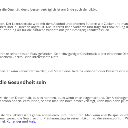
r die Qualität, desto besser verträglich ist am Ende auch der Likör.
ation. Der Lakritzextrakt wird mit dem Alkohol und anderen Zutaten wie Zucker und man
ltert und in Flaschen abgefüllt. Die Reifezeit kann variieren und trägt zur Entwicklung
Erfahrung als für die einfache Variante mit (den richtigen) Lakritzpastillen.
getränke seinen festen Platz gefunden. Sein einzigartiger Geschmack bietet eine neue D
manchem Cocktail eine interessante Note.
unden. Er kann verwendet werden, um Soßen eine Tiefe zu verleihen oder Desserts eine
die Gesundheit sein
zw. kleinen Dosen halt, zu sich nehmen, auch wenn er selbstgemacht ist. Der Alkoholg
stens schon haben. Verdünnen, sodass man ihn noch besser verträgt, kann man dann ja 
nliste des Lakritz Likörs genau analysieren und überprüfen. Man kann zum Beispiel durch
man genau die Gewürze und Kräuterauszüge in seinem Likör hat, die einem gut tun. Was
mel,
Koriander
und
Anis
.