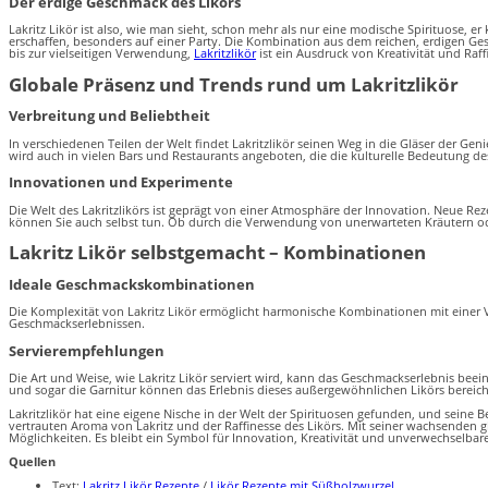
Der erdige Geschmack des Likörs
Lakritz Likör ist also, wie man sieht, schon mehr als nur eine modische Spirituose, e
erschaffen, besonders auf einer Party. Die Kombination aus dem reichen, erdigen G
bis zur vielseitigen Verwendung,
Lakritzlikör
ist ein Ausdruck von Kreativität und Raf
Globale Präsenz und Trends rund um Lakritzlikör
Verbreitung und Beliebtheit
In verschiedenen Teilen der Welt findet Lakritzlikör seinen Weg in die Gläser der Gen
wird auch in vielen Bars und Restaurants angeboten, die die kulturelle Bedeutung d
Innovationen und Experimente
Die Welt des Lakritzlikörs ist geprägt von einer Atmosphäre der Innovation. Neue
können Sie auch selbst tun. Ob durch die Verwendung von unerwarteten Kräutern oder
Lakritz Likör selbstgemacht – Kombinationen
Ideale Geschmackskombinationen
Die Komplexität von Lakritz Likör ermöglicht harmonische Kombinationen mit einer 
Geschmackserlebnissen.
Servierempfehlungen
Die Art und Weise, wie Lakritz Likör serviert wird, kann das Geschmackserlebnis beei
und sogar die Garnitur können das Erlebnis dieses außergewöhnlichen Likörs bereich
Lakritzlikör hat eine eigene Nische in der Welt der Spirituosen gefunden, und sei
vertrauten Aroma von Lakritz und der Raffinesse des Likörs. Mit seiner wachsenden glo
Möglichkeiten. Es bleibt ein Symbol für Innovation, Kreativität und unverwechselba
Quellen
Text:
Lakritz Likör Rezepte
/
Likör Rezepte mit Süßholzwurzel