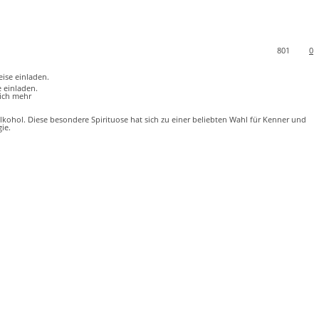
801
0
e einladen.
lich mehr
kohol. Diese besondere Spirituose hat sich zu einer beliebten Wahl für Kenner und
ie.