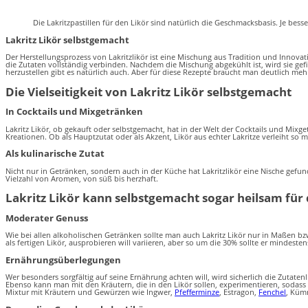
Die Lakritzpastillen für den Likör sind natürlich die Geschmacksbasis. Je besse
Lakritz Likör selbstgemacht
Der Herstellungsprozess von Lakritzlikör ist eine Mischung aus Tradition und Innov
die Zutaten vollständig verbinden. Nachdem die Mischung abgekühlt ist, wird sie gefi
herzustellen gibt es natürlich auch. Aber für diese Rezepte braucht man deutlich mehr 
Die Vielseitigkeit von Lakritz Likör selbstgemacht
In Cocktails und Mixgetränken
Lakritz Likör, ob gekauft oder selbstgemacht, hat in der Welt der Cocktails und Mix
Kreationen. Ob als Hauptzutat oder als Akzent, Likör aus echter Lakritze verleiht so 
Als kulinarische Zutat
Nicht nur in Getränken, sondern auch in der Küche hat Lakritzlikör eine Nische gef
Vielzahl von Aromen, von süß bis herzhaft.
Lakritz Likör kann selbstgemacht sogar heilsam für 
Moderater Genuss
Wie bei allen alkoholischen Getränken sollte man auch Lakritz Likör nur in Maßen b
als fertigen Likör, ausprobieren will variieren, aber so um die 30% sollte er minde
Ernährungsüberlegungen
Wer besonders sorgfältig auf seine Ernährung achten will, wird sicherlich die Zutate
Ebenso kann man mit den Kräutern, die in den Likör sollen, experimentieren, sodass 
Mixtur mit Kräutern und Gewürzen wie Ingwer,
Pfefferminze
, Estragon,
Fenchel
, Küm