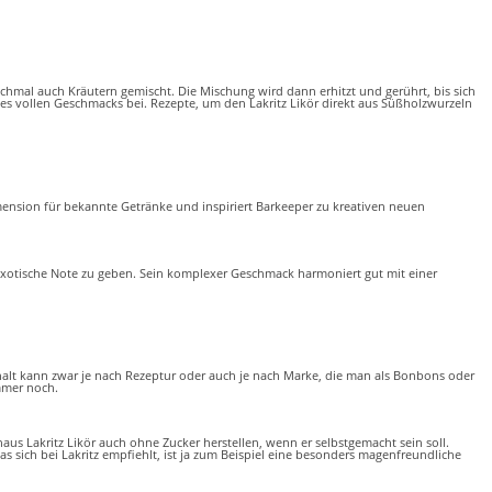
chmal auch Kräutern gemischt. Die Mischung wird dann erhitzt und gerührt, bis sich
 des vollen Geschmacks bei. Rezepte, um den Lakritz Likör direkt aus Süßholzwurzeln
imension für bekannte Getränke und inspiriert Barkeeper zu kreativen neuen
 exotische Note zu geben. Sein komplexer Geschmack harmoniert gut mit einer
ehalt kann zwar je nach Rezeptur oder auch je nach Marke, die man als Bonbons oder
immer noch.
aus Lakritz Likör auch ohne Zucker herstellen, wenn er selbstgemacht sein soll.
 sich bei Lakritz empfiehlt, ist ja zum Beispiel eine besonders magenfreundliche