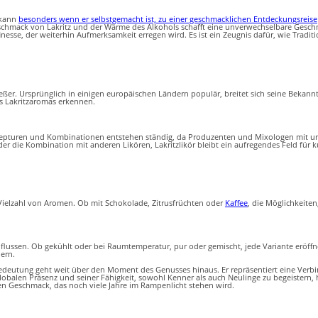
r kann
besonders wenn er selbstgemacht ist, zu einer geschmacklichen Entdeckungsreise
eschmack von Lakritz und der Wärme des Alkohols schafft eine unverwechselbare Geschm
finesse, der weiterhin Aufmerksamkeit erregen wird. Es ist ein Zeugnis dafür, wie Trad
ießer. Ursprünglich in einigen europäischen Ländern populär, breitet sich seine Bekannth
es Lakritzaromas erkennen.
 Rezepturen und Kombinationen entstehen ständig, da Produzenten und Mixologen mit 
 die Kombination mit anderen Likören, Lakritzlikör bleibt ein aufregendes Feld für k
Vielzahl von Aromen. Ob mit Schokolade, Zitrusfrüchten oder
Kaffee
, die Möglichkeiten
nflussen. Ob gekühlt oder bei Raumtemperatur, pur oder gemischt, jede Variante eröffne
ern.
ne Bedeutung geht weit über den Moment des Genusses hinaus. Er repräsentiert eine V
balen Präsenz und seiner Fähigkeit, sowohl Kenner als auch Neulinge zu begeistern, hat
ren Geschmack, das noch viele Jahre im Rampenlicht stehen wird.