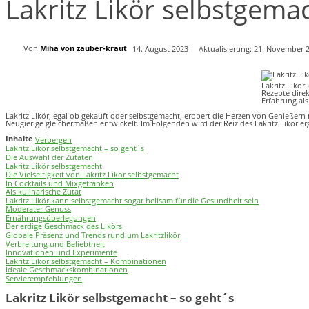
Lakritz Likör selbstgema
Von
Miha von zauber-kraut
14. August 2023
Aktualisierung:
21. November 
Lakritz Likör
Rezepte direk
Erfahrung als 
Lakritz Likör, egal ob gekauft oder selbstgemacht, erobert die Herzen von Genießer
Neugierige gleichermaßen entwickelt. Im Folgenden wird der Reiz des Lakritz Likör e
Inhalte
Verbergen
Lakritz Likör selbstgemacht – so geht´s
Die Auswahl der Zutaten
Lakritz Likör selbstgemacht
Die Vielseitigkeit von Lakritz Likör selbstgemacht
In Cocktails und Mixgetränken
Als kulinarische Zutat
Lakritz Likör kann selbstgemacht sogar heilsam für die Gesundheit sein
Moderater Genuss
Ernährungsüberlegungen
Der erdige Geschmack des Likörs
Globale Präsenz und Trends rund um Lakritzlikör
Verbreitung und Beliebtheit
Innovationen und Experimente
Lakritz Likör selbstgemacht – Kombinationen
Ideale Geschmackskombinationen
Servierempfehlungen
Lakritz Likör selbstgemacht – so geht´s