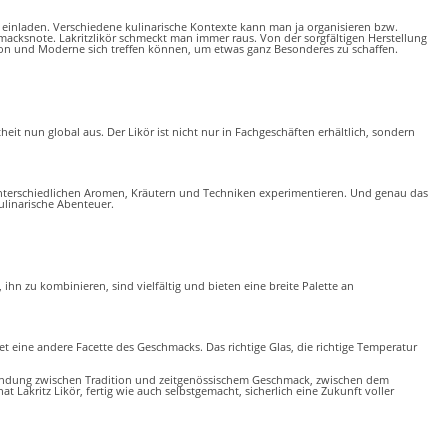
einladen. Verschiedene kulinarische Kontexte kann man ja organisieren bzw.
acksnote. Lakritzlikör schmeckt man immer raus. Von der sorgfältigen Herstellung
ition und Moderne sich treffen können, um etwas ganz Besonderes zu schaffen.
eit nun global aus. Der Likör ist nicht nur in Fachgeschäften erhältlich, sondern
unterschiedlichen Aromen, Kräutern und Techniken experimentieren. Und genau das
ulinarische Abenteuer.
, ihn zu kombinieren, sind vielfältig und bieten eine breite Palette an
t eine andere Facette des Geschmacks. Das richtige Glas, die richtige Temperatur
erbindung zwischen Tradition und zeitgenössischem Geschmack, zwischen dem
 Lakritz Likör, fertig wie auch selbstgemacht, sicherlich eine Zukunft voller