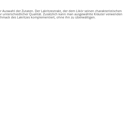
 Auswahl der Zutaten. Der Lakritzextrakt, der dem Likör seinen charakteristischen
hr unterschiedlicher Qualität. Zusätzlich kann man ausgewählte Kräuter verwenden
eschmack des Lakritzes komplementiert, ohne ihn zu überwältigen.