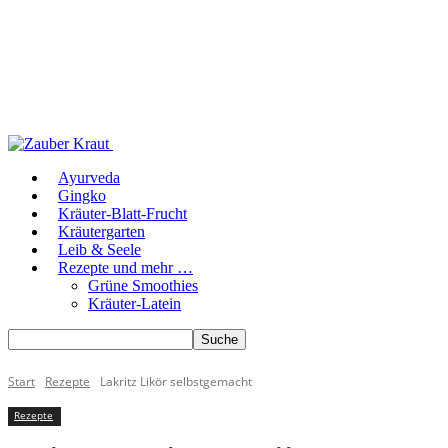
Ayurveda
Gingko
Kräuter-Blatt-Frucht
Kräutergarten
Leib & Seele
Rezepte und mehr …
Grüne Smoothies
Kräuter-Latein
Start
Rezepte
Lakritz Likör selbstgemacht
Rezepte