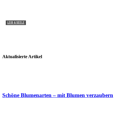
LEIB & SEELE
Medizinische Anwendung: Wie wirken THC und CBD
im Körper?
Miha von zauber-kraut
2
Aktualisierte Artikel
Schöne Blumenarten – mit Blumen verzaubern