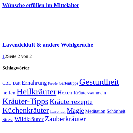
Wünsche erfüllen im Mittelalter
Lavendelduft & andere Wohlgerüche
1
2
Seite 2 von 2
Schlagwörter
Gesundheit
Ernährung
CBD
Duft
Gartentipps
Freude
Heilkräuter
Hexen
heilen
Kräuter-sammeln
Kräuter-Tipps
Kräuterrezepte
Küchenkräuter
Magie
Meditation
Schönheit
Lavendel
Zauberkräuter
Wildkräuter
Stress