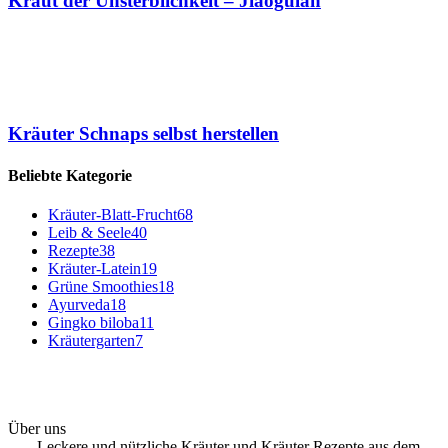
Kraut der Unsterblichkeit – Jiaogulan
Kräuter Schnaps selbst herstellen
Beliebte Kategorie
Kräuter-Blatt-Frucht
68
Leib & Seele
40
Rezepte
38
Kräuter-Latein
19
Grüne Smoothies
18
Ayurveda
18
Gingko biloba
11
Kräutergarten
7
Über uns
- Leckere und nützliche Kräuter und Kräuter Rezepte aus dem