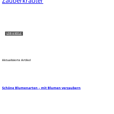
Zauberkräuter
LEIB & SEELE
Medizinische Anwendung: Wie wirken THC und
CBD im Körper?
Miha von zauber-kraut
2
Aktualisierte Artikel
Schöne Blumenarten – mit Blumen verzaubern