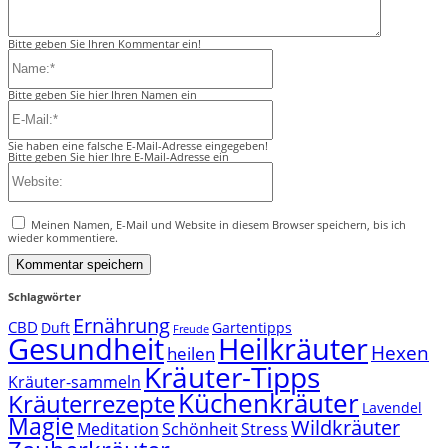
Bitte geben Sie Ihren Kommentar ein!
Name:*
Bitte geben Sie hier Ihren Namen ein
E-
Mail:*
Sie haben eine falsche E-Mail-Adresse eingegeben!
Bitte geben Sie hier Ihre E-Mail-Adresse ein
Website:
Meinen Namen, E-Mail und Website in diesem Browser speichern, bis ich
wieder kommentiere.
Schlagwörter
Ernährung
CBD
Duft
Gartentipps
Freude
Gesundheit
Heilkräuter
Hexen
heilen
Kräuter-Tipps
Kräuter-sammeln
Küchenkräuter
Kräuterrezepte
Lavendel
Magie
Wildkräuter
Meditation
Schönheit
Stress