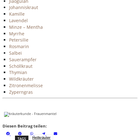
Jiaogulan
Johanniskraut
Kamille
Lavendel
Minze – Mentha
Myrrhe
Petersilie
Rosmarin
Salbei
Sauerampfer
Schöllkraut
Thymian
Wildkräuter
Zitronenmelisse
Zyperngras
Diesen Beitrag teilen:
S
S
S
S
S
F
P
W
T
E
h
h
h
h
h
a
i
h
e
m
Heilkräuter
TAGS