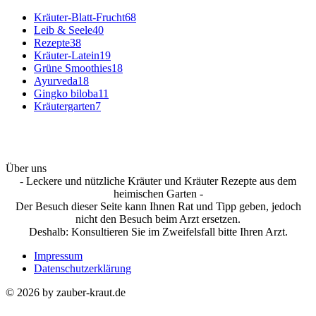
Kräuter-Blatt-Frucht
68
Leib & Seele
40
Rezepte
38
Kräuter-Latein
19
Grüne Smoothies
18
Ayurveda
18
Gingko biloba
11
Kräutergarten
7
Über uns
- Leckere und nützliche Kräuter und Kräuter Rezepte aus dem
heimischen Garten -
Der Besuch dieser Seite kann Ihnen Rat und Tipp geben, jedoch
nicht den Besuch beim Arzt ersetzen.
Deshalb: Konsultieren Sie im Zweifelsfall bitte Ihren Arzt.
Impressum
Datenschutzerklärung
© 2026 by zauber-kraut.de