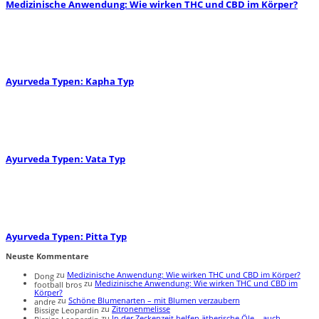
Medizinische Anwendung: Wie wirken THC und CBD im Körper?
Ayurveda Typen: Kapha Typ
Ayurveda Typen: Vata Typ
Ayurveda Typen: Pitta Typ
Neuste Kommentare
zu
Medizinische Anwendung: Wie wirken THC und CBD im Körper?
Dong
zu
Medizinische Anwendung: Wie wirken THC und CBD im
football bros
Körper?
zu
Schöne Blumenarten – mit Blumen verzaubern
andre
zu
Zitronenmelisse
Bissige Leopardin
zu
In der Zeckenzeit helfen ätherische Öle – auch
Bissige Leopardin