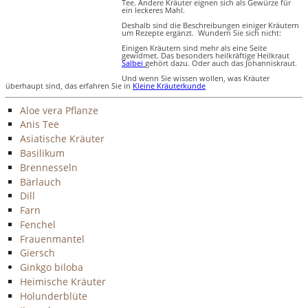
Tee. Andere Kräuter eignen sich als Gewürze für
ein leckeres Mahl.
Deshalb sind die Beschreibungen einiger Kräutern
um Rezepte ergänzt. Wundern Sie sich nicht:
Einigen Kräutern sind mehr als eine Seite
gewidmet. Das besonders heilkräftige Heilkraut
Salbei
gehört dazu. Oder auch das Johanniskraut.
Und wenn Sie wissen wollen, was Kräuter
überhaupt sind, das erfahren Sie in
Kleine Kräuterkunde
Aloe vera Pflanze
Anis Tee
Asiatische Kräuter
Basilikum
Brennesseln
Bärlauch
Dill
Farn
Fenchel
Frauenmantel
Giersch
Ginkgo biloba
Heimische Kräuter
Holunderblüte